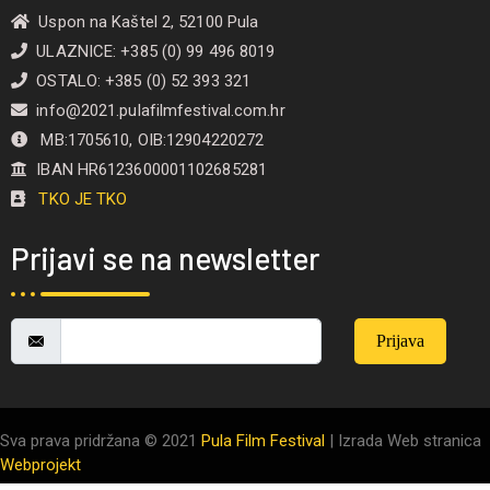
Uspon na Kaštel 2, 52100 Pula
ULAZNICE: +385 (0) 99 496 8019
OSTALO: +385 (0) 52 393 321
info@2021.pulafilmfestival.com.hr
MB:1705610, OIB:12904220272
IBAN HR6123600001102685281
TKO JE TKO
Prijavi se na newsletter
Prijava
Sva prava pridržana © 2021
Pula Film Festival
| Izrada Web stranica
Webprojekt