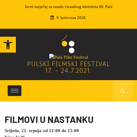
 identiteta 69. Pule
Izvučeni dobitnici nagradne igre
9. kolovoza 2026.
Open toolbar
PULSKI FILMSKI FESTIVAL
17. - 24.7.2021.
FILMOVI U NASTANKU
Srijeda, 21. srpnja od 12:00 do 15:00