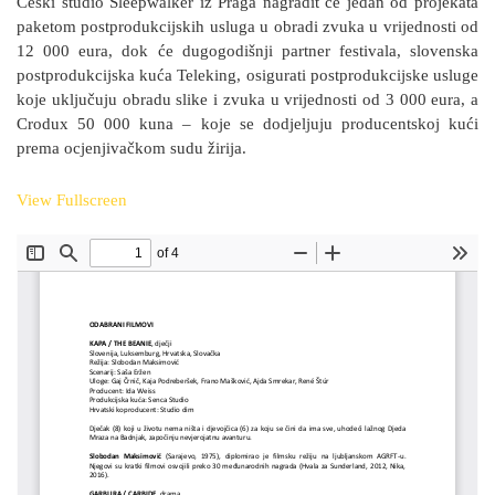
Češki studio Sleepwalker iz Praga nagradit će jedan od projekata
paketom postprodukcijskih usluga u obradi zvuka u vrijednosti od
12 000 eura, dok će dugogodišnji partner festivala, slovenska
postprodukcijska kuća Teleking, osigurati postprodukcijske usluge
koje uključuju obradu slike i zvuka u vrijednosti od 3 000 eura, a
Crodux 50 000 kuna – koje se dodjeljuju producentskoj kući
prema ocjenjivačkom sudu žirija.
View Fullscreen