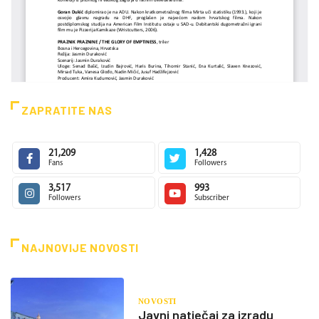
ZAPRATITE NAS
21,209
1,428
Fans
Followers
3,517
993
Followers
Subscriber
NAJNOVIJE NOVOSTI
NOVOSTI
Javni natječaj za izradu