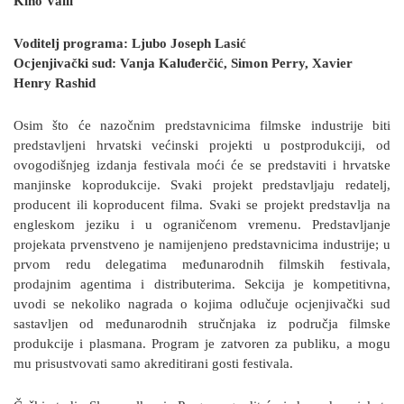
Kino Valli
Voditelj programa: Ljubo Joseph Lasić
Ocjenjivački sud: Vanja Kaluđerčić, Simon Perry, Xavier
Henry Rashid
Osim što će nazočnim predstavnicima filmske industrije biti
predstavljeni hrvatski većinski projekti u postprodukciji, od
ovogodišnjeg izdanja festivala moći će se predstaviti i hrvatske
manjinske koprodukcije. Svaki projekt predstavljaju redatelj,
producent ili koproducent filma. Svaki se projekt predstavlja na
engleskom jeziku i u ograničenom vremenu. Predstavljanje
projekata prvenstveno je namijenjeno predstavnicima industrije; u
prvom redu delegatima međunarodnih filmskih festivala,
prodajnim agentima i distributerima. Sekcija je kompetitivna,
uvodi se nekoliko nagrada o kojima odlučuje ocjenjivački sud
sastavljen od međunarodnih stručnjaka iz područja filmske
produkcije i plasmana. Program je zatvoren za publiku, a mogu
mu prisustvovati samo akreditirani gosti festivala.