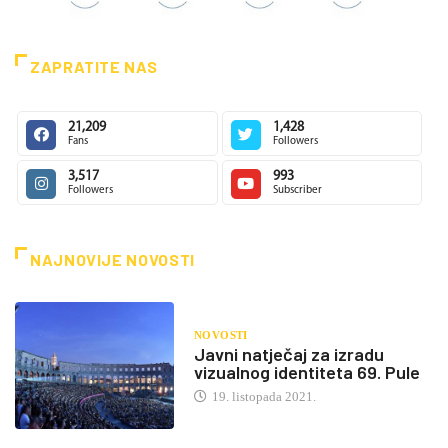
ZAPRATITE NAS
21,209
1,428
Fans
Followers
3,517
993
Followers
Subscriber
NAJNOVIJE NOVOSTI
NOVOSTI
Javni natječaj za izradu
vizualnog identiteta 69. Pule
19. listopada 2021.