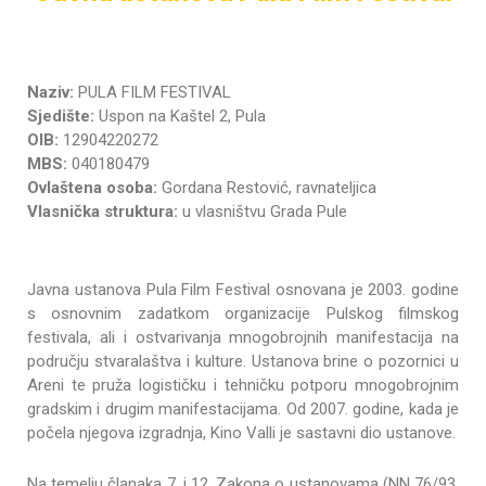
Naziv:
PULA FILM FESTIVAL
Sjedište:
Uspon na Kaštel 2, Pula
OIB:
12904220272
MBS:
040180479
Ovlaštena osoba:
Gordana Restović, ravnateljica
Vlasnička struktura:
u vlasništvu Grada Pule
Javna ustanova Pula Film Festival osnovana je 2003. godine
s osnovnim zadatkom organizacije Pulskog filmskog
festivala, ali i ostvarivanja mnogobrojnih manifestacija na
području stvaralaštva i kulture. Ustanova brine o pozornici u
Areni te pruža logističku i tehničku potporu mnogobrojnim
gradskim i drugim manifestacijama. Od 2007. godine, kada je
počela njegova izgradnja, Kino Valli je sastavni dio ustanove.
Na temelju članaka 7. i 12. Zakona o ustanovama (NN 76/93,