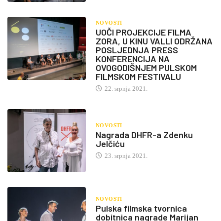
NOVOSTI
UOČI PROJEKCIJE FILMA
ZORA, U KINU VALLI ODRŽANA
POSLJEDNJA PRESS
KONFERENCIJA NA
OVOGODIŠNJEM PULSKOM
FILMSKOM FESTIVALU
22. srpnja 2021.
NOVOSTI
Nagrada DHFR-a Zdenku
Jelčiću
23. srpnja 2021.
NOVOSTI
Pulska filmska tvornica
dobitnica nagrade Marijan