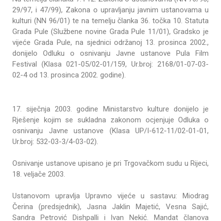
29/97, i 47/99), Zakona o upravljanju javnim ustanovama u
kulturi (NN 96/01) te na temelju članka 36. točka 10. Statuta
Grada Pule (Službene novine Grada Pule 11/01), Gradsko je
vijeće Grada Pule, na sjednici održanoj 13. prosinca 2002.,
donijelo Odluku o osnivanju Javne ustanove Pula Film
Festival (Klasa 021-05/02-01/159, Ur.broj: 2168/01-07-03-
02-4 od 13. prosinca 2002. godine).
17. siječnja 2003. godine Ministarstvo kulture donijelo je
Rješenje kojim se sukladna zakonom ocjenjuje Odluka o
osnivanju Javne ustanove (Klasa UP/I-612-11/02-01-01,
Ur.broj: 532-03-3/4-03-02).
Osnivanje ustanove upisano je pri Trgovačkom sudu u Rijeci,
18. veljače 2003.
Ustanovom upravlja Upravno vijeće u sastavu: Miodrag
Čerina (predsjednik), Jasna Jaklin Majetić, Vesna Sajić,
Sandra Petrović Dishpalli i Ivan Nekić. Mandat članova