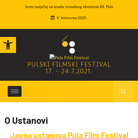
 identiteta 69. Pule
Izvučeni dobitnici nagradne igre
6. kolovoza 2026.
Open toolbar
PULSKI FILMSKI FESTIVAL
17. - 24.7.2021.
O Ustanovi
Javna ustanova Pula Film Festival