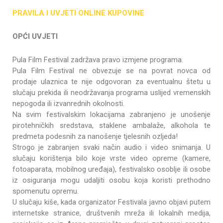
PRAVILA I UVJETI ONLINE KUPOVINE
OPĆI UVJETI
Pula Film Festival zadržava pravo izmjene programa.
Pula Film Festival ne obvezuje se na povrat novca od
prodaje ulaznica te nije odgovoran za eventualnu štetu u
slučaju prekida ili neodržavanja programa uslijed vremenskih
nepogoda ili izvanrednih okolnosti.
Na svim festivalskim lokacijama zabranjeno je unošenje
pirotehničkih sredstava, staklene ambalaže, alkohola te
predmeta podesnih za nanošenje tjelesnih ozljeda!
Strogo je zabranjen svaki način audio i video snimanja. U
slučaju korištenja bilo koje vrste video opreme (kamere,
fotoaparata, mobilnog uređaja), festivalsko osoblje ili osobe
iz osiguranja mogu udaljiti osobu koja koristi prethodno
spomenutu opremu.
U slučaju kiše, kada organizator Festivala javno objavi putem
internetske stranice, društvenih mreža ili lokalnih medija,