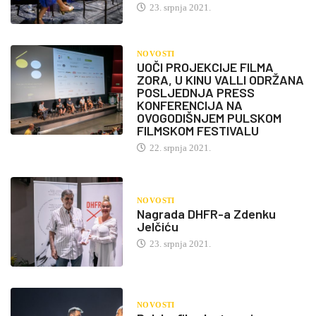
23. srpnja 2021.
NOVOSTI
UOČI PROJEKCIJE FILMA
ZORA, U KINU VALLI ODRŽANA
POSLJEDNJA PRESS
KONFERENCIJA NA
OVOGODIŠNJEM PULSKOM
FILMSKOM FESTIVALU
22. srpnja 2021.
NOVOSTI
Nagrada DHFR-a Zdenku
Jelčiću
23. srpnja 2021.
NOVOSTI