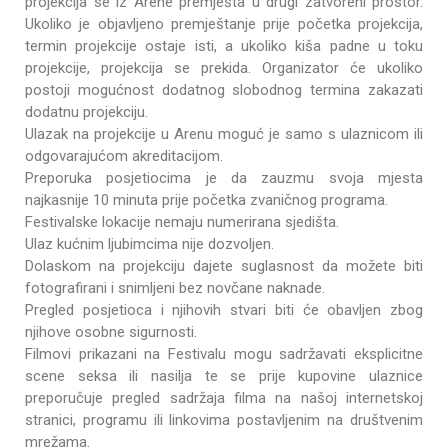
projekcija se iz Arene premješta u drugi zatvoreni prostor.
Ukoliko je objavljeno premještanje prije početka projekcija,
termin projekcije ostaje isti, a ukoliko kiša padne u toku
projekcije, projekcija se prekida. Organizator će ukoliko
postoji mogućnost dodatnog slobodnog termina zakazati
dodatnu projekciju.
Ulazak na projekcije u Arenu moguć je samo s ulaznicom ili
odgovarajućom akreditacijom.
Preporuka posjetiocima je da zauzmu svoja mjesta
najkasnije 10 minuta prije početka zvaničnog programa.
Festivalske lokacije nemaju numerirana sjedišta.
Ulaz kućnim ljubimcima nije dozvoljen.
Dolaskom na projekciju dajete suglasnost da možete biti
fotografirani i snimljeni bez novčane naknade.
Pregled posjetioca i njihovih stvari biti će obavljen zbog
njihove osobne sigurnosti.
Filmovi prikazani na Festivalu mogu sadržavati eksplicitne
scene seksa ili nasilja te se prije kupovine ulaznice
preporučuje pregled sadržaja filma na našoj internetskoj
stranici, programu ili linkovima postavljenim na društvenim
mrežama.