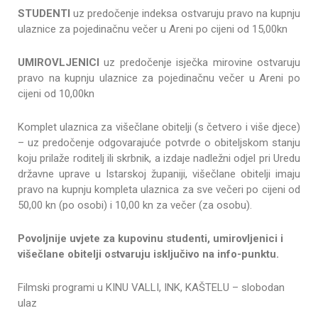
STUDENTI
uz predočenje indeksa ostvaruju pravo na kupnju
ulaznice za pojedinačnu večer u Areni po cijeni od 15,00kn
UMIROVLJENICI
uz predočenje isječka mirovine ostvaruju
pravo na kupnju ulaznice za pojedinačnu večer u Areni po
cijeni od 10,00kn
Komplet ulaznica za višečlane obitelji (s četvero i više djece)
– uz predočenje odgovarajuće potvrde o obiteljskom stanju
koju prilaže roditelj ili skrbnik, a izdaje nadležni odjel pri Uredu
državne uprave u Istarskoj županiji, višečlane obitelji imaju
pravo na kupnju kompleta ulaznica za sve večeri po cijeni od
50,00 kn (po osobi) i 10,00 kn za večer (za osobu).
Povoljnije uvjete za kupovinu studenti, umirovljenici i
višečlane obitelji ostvaruju isključivo na info-punktu.
Filmski programi u KINU VALLI, INK, KAŠTELU – slobodan
ulaz