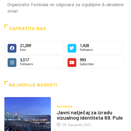
Organizator Festivala ne odgovara za izgubljene ili ukradene
stvari.
ZAPRATITE NAS
21,209
1,428
Fans
Followers
3,517
993
Followers
Subscriber
NAJNOVIJE NOVOSTI
NOVOSTI
Javni natječaj za izradu
vizualnog identiteta 69. Pule
19. listopada 2021.