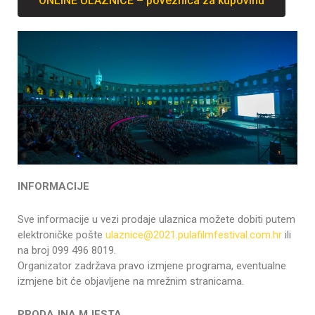
ONLINE ULAZNICE – poveznica za kupovinu
INFORMACIJE
Sve informacije u vezi prodaje ulaznica možete dobiti putem
elektroničke pošte
ulaznice@2021.pulafilmfestival.com.hr
ili
na broj 099 496 8019.
Organizator zadržava pravo izmjene programa, eventualne
izmjene bit će objavljene na mrežnim stranicama.
PRODAJNA MJESTA