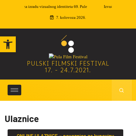
Izvučeni dobitnici nagradne igre
7. kolovoza 2026.
Open toolbar
PULSKI FILMSKI FESTIVAL
17. - 24.7.2021.
Ulaznice