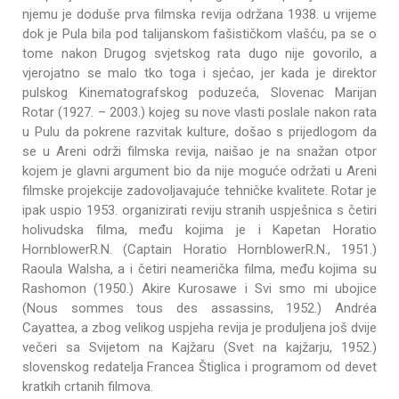
njemu je doduše prva filmska revija održana 1938. u vrijeme
dok je Pula bila pod talijanskom fašističkom vlašću, pa se o
tome nakon Drugog svjetskog rata dugo nije govorilo, a
vjerojatno se malo tko toga i sjećao, jer kada je direktor
pulskog Kinematografskog poduzeća, Slovenac Marijan
Rotar (1927. – 2003.) kojeg su nove vlasti poslale nakon rata
u Pulu da pokrene razvitak kulture, došao s prijedlogom da
se u Areni održi filmska revija, naišao je na snažan otpor
kojem je glavni argument bio da nije moguće održati u Areni
filmske projekcije zadovoljavajuće tehničke kvalitete. Rotar je
ipak uspio 1953. organizirati reviju stranih uspješnica s četiri
holivudska filma, među kojima je i Kapetan Horatio
HornblowerR.N. (Captain Horatio HornblowerR.N., 1951.)
Raoula Walsha, a i četiri neamerička filma, među kojima su
Rashomon (1950.) Akire Kurosawe i Svi smo mi ubojice
(Nous sommes tous des assassins, 1952.) Andréa
Cayattea, a zbog velikog uspjeha revija je produljena još dvije
večeri sa Svijetom na Kajžaru (Svet na kajžarju, 1952.)
slovenskog redatelja Francea Štiglica i programom od devet
kratkih crtanih filmova.