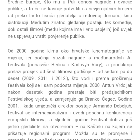
Srednje Europe, što mu u Puli donosi nagrade i ovacije
publike, a to će se kasnije potvrditi i s nevjerojatnim brojem
od preko tristo tisuća gledatelja u redovnoj domaćoj kino
distribuciji. Međutim znatno gledanije postaju tek komedije,
dok ostali filmovi (među kojima ima i vrlo uspjelih) još uvijek
ne uspijevaju vratiti povjerenje publike.
Od 2000. godine klima oko hrvatske kinematografije se
mijenja, jer počinju stizati nagrade s međunarodnih A-
festivala (ponajviše Berlina i Karlovyh Vary), a produkcija
prelazi prosjek od šest filmova godišnje – od sedam pa do
deset (2009., 2011. i 2012.), što vodi i prema proširenju
festivala koji se i sam podosta mijenja. 2000. Antun Vrdoljak
nakon desetak godina prestaje biti predsjednikom
Festivalskog vijeća, a zamjenjuje ga Branko Čegec. Godine
2001. , kada umjetnički direktor postaje Armando Debeljuh,
festival se internacionalizira i uvodi posebnu konkurenciju
europskih filmova, a sljedeće godine Festival dobiva još
jedno gledalište na otvorenom – na Kaštelu na kojem se
prikazuje regionalni program. Možda su te promjene i