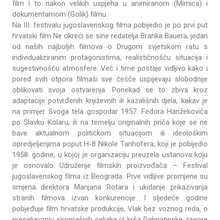
film i to nakon velikih uspjeha u animiranom (Mimica) i
dokumentarnom (Golik) filmu.
Na III. festivalu jugoslavenskog filma pobijedio je po prvi put
hrvatski film Ne okreći se sine redatelja Branka Bauera, jedan
od naših najboljih filmova o Drugom svjetskom ratu s
individualiziranim protagonistima, realističnošću situacija i
sugestivnošću atmosfere. Već i time postaje vidljivo kako i
pored svih otpora filmaši sve češće uspijevaju slobodnije
oblikovati svoja ostvarenja. Ponekad se to zbiva kroz
adaptacije potvrđenih književnih ili kazališnih djela, kakav je
na primjer Svoga tela gospodar 1957. Fedora Hanžekovića
po Slavku Kolaru, ili na temelju originalnih priča koje se ne
bave aktualnom političkom situacijom ili ideološkim
opredjeljenjima poput H-8 Nikole Tanhofera, koji je pobijedio
1958. godine, u kojoj je organizaciju preuzela ustanova koju
je osnovalo Udruženje filmskih proizvođača – Festival
jugoslavenskog filma iz Beograda. Prve vidljive promjene su
smjena direktora Marijana Rotara i ukidanje prikazivanja
stranih filmova izvan konkurencije. I sljedeće godine
pobjeđuje film hrvatske produkcije, Vlak bez voznog reda, o
preseljavanju siromašnih seljaka iz krša Dalmatinske zagore