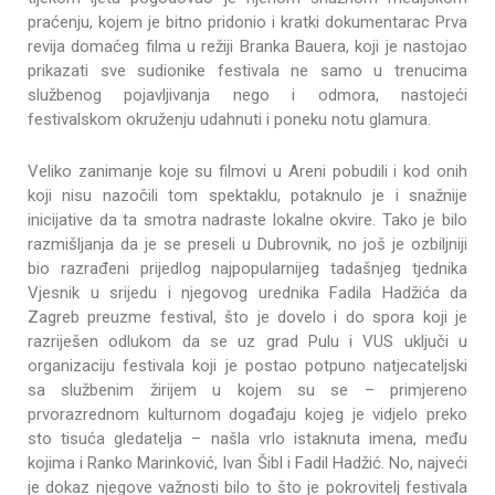
praćenju, kojem je bitno pridonio i kratki dokumentarac Prva
revija domaćeg filma u režiji Branka Bauera, koji je nastojao
prikazati sve sudionike festivala ne samo u trenucima
službenog pojavljivanja nego i odmora, nastojeći
festivalskom okruženju udahnuti i poneku notu glamura.
Veliko zanimanje koje su filmovi u Areni pobudili i kod onih
koji nisu nazočili tom spektaklu, potaknulo je i snažnije
inicijative da ta smotra nadraste lokalne okvire. Tako je bilo
razmišljanja da je se preseli u Dubrovnik, no još je ozbiljniji
bio razrađeni prijedlog najpopularnijeg tadašnjeg tjednika
Vjesnik u srijedu i njegovog urednika Fadila Hadžića da
Zagreb preuzme festival, što je dovelo i do spora koji je
razriješen odlukom da se uz grad Pulu i VUS uključi u
organizaciju festivala koji je postao potpuno natjecateljski
sa službenim žirijem u kojem su se – primjereno
prvorazrednom kulturnom događaju kojeg je vidjelo preko
sto tisuća gledatelja – našla vrlo istaknuta imena, među
kojima i Ranko Marinković, Ivan Šibl i Fadil Hadžić. No, najveći
je dokaz njegove važnosti bilo to što je pokrovitelj festivala