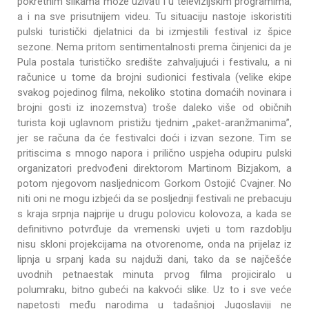
pokretnim slikama može uživati i u televizijskim programima,
a i na sve prisutnijem videu. Tu situaciju nastoje iskoristiti
pulski turistički djelatnici da bi izmjestili festival iz špice
sezone. Nema pritom sentimentalnosti prema činjenici da je
Pula postala turističko središte zahvaljujući i festivalu, a ni
računice u tome da brojni sudionici festivala (velike ekipe
svakog pojedinog filma, nekoliko stotina domaćih novinara i
brojni gosti iz inozemstva) troše daleko više od običnih
turista koji uglavnom pristižu tjednim „paket-aranžmanima”,
jer se računa da će festivalci doći i izvan sezone. Tim se
pritiscima s mnogo napora i prilično uspjeha odupiru pulski
organizatori predvođeni direktorom Martinom Bizjakom, a
potom njegovom nasljednicom Gorkom Ostojić Cvajner. No
niti oni ne mogu izbjeći da se posljednji festivali ne prebacuju
s kraja srpnja najprije u drugu polovicu kolovoza, a kada se
definitivno potvrđuje da vremenski uvjeti u tom razdoblju
nisu skloni projekcijama na otvorenome, onda na prijelaz iz
lipnja u srpanj kada su najduži dani, tako da se najčešće
uvodnih petnaestak minuta prvog filma projiciralo u
polumraku, bitno gubeći na kakvoći slike. Uz to i sve veće
napetosti među narodima u tadašnjoj Jugoslaviji ne