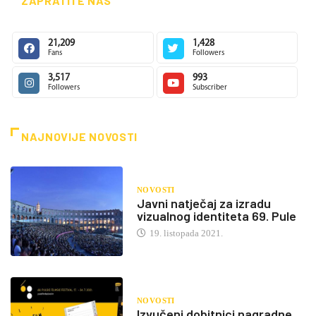
ZAPRATITE NAS
21,209
1,428
Fans
Followers
3,517
993
Followers
Subscriber
NAJNOVIJE NOVOSTI
NOVOSTI
Javni natječaj za izradu
vizualnog identiteta 69. Pule
19. listopada 2021.
NOVOSTI
Izvučeni dobitnici nagradne