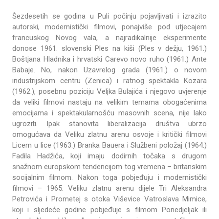
Šezdesetih se godina u Puli počinju pojavljivati i izrazito
autorski, modernistički filmovi, ponajviše pod utjecajem
francuskog Novog vala, a najradikalnije eksperimente
donose 1961. slovenski Ples na kiši (Ples v dežju, 1961.)
Boštjana Hladnika i hrvatski Carevo novo ruho (1961.) Ante
Babaje. No, nakon Uzavrelog grada (1961.) o novom
industrijskom centru (Zenica) i ratnog spektakla Kozara
(1962.), posebnu poziciju Veljka Bulajića i njegovo uvjerenje
da veliki filmovi nastaju na velikim temama obogaćenima
emocijama i spektakularnošću masovnih scena, nije lako
ugroziti. Ipak stanovita liberalizacija društva ubrzo
omogućava da Veliku zlatnu arenu osvoje i kritički filmovi
Licem u lice (1963.) Branka Bauera i Službeni položaj (1964.)
Fadila Hadžića, koji imaju dodirnih točaka s drugom
snažnom europskom tendencijom tog vremena – britanskim
socijalnim filmom. Nakon toga pobjeđuju i modernistički
filmovi – 1965. Veliku zlatnu arenu dijele Tri Aleksandra
Petrovića i Prometej s otoka Viševice Vatroslava Mimice,
koji i sljedeće godine pobjeđuje s filmom Ponedjeljak ili