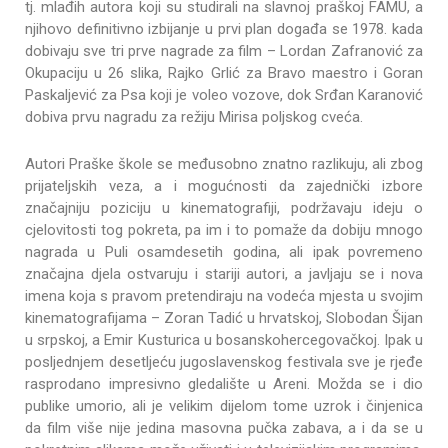
tj. mlađih autora koji su studirali na slavnoj praškoj FAMU, a
njihovo definitivno izbijanje u prvi plan događa se 1978. kada
dobivaju sve tri prve nagrade za film – Lordan Zafranović za
Okupaciju u 26 slika, Rajko Grlić za Bravo maestro i Goran
Paskaljević za Psa koji je voleo vozove, dok Srđan Karanović
dobiva prvu nagradu za režiju Mirisa poljskog cveća.
Autori Praške škole se međusobno znatno razlikuju, ali zbog
prijateljskih veza, a i mogućnosti da zajednički izbore
značajniju poziciju u kinematografiji, podržavaju ideju o
cjelovitosti tog pokreta, pa im i to pomaže da dobiju mnogo
nagrada u Puli osamdesetih godina, ali ipak povremeno
značajna djela ostvaruju i stariji autori, a javljaju se i nova
imena koja s pravom pretendiraju na vodeća mjesta u svojim
kinematografijama – Zoran Tadić u hrvatskoj, Slobodan Šijan
u srpskoj, a Emir Kusturica u bosanskohercegovačkoj. Ipak u
posljednjem desetljeću jugoslavenskog festivala sve je rjeđe
rasprodano impresivno gledalište u Areni. Možda se i dio
publike umorio, ali je velikim dijelom tome uzrok i činjenica
da film više nije jedina masovna pučka zabava, a i da se u