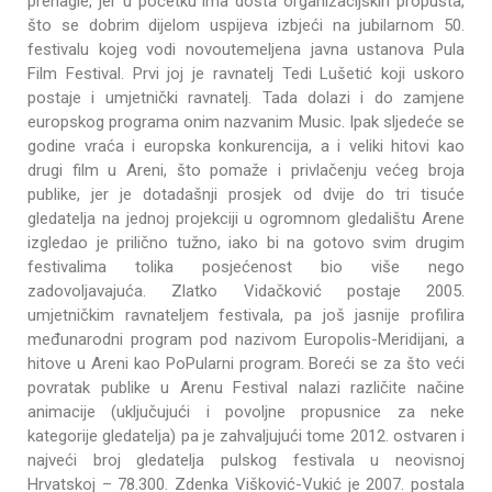
prenagle, jer u početku ima dosta organizacijskih propusta,
što se dobrim dijelom uspijeva izbjeći na jubilarnom 50.
festivalu kojeg vodi novoutemeljena javna ustanova Pula
Film Festival. Prvi joj je ravnatelj Tedi Lušetić koji uskoro
postaje i umjetnički ravnatelj. Tada dolazi i do zamjene
europskog programa onim nazvanim Music. Ipak sljedeće se
godine vraća i europska konkurencija, a i veliki hitovi kao
drugi film u Areni, što pomaže i privlačenju većeg broja
publike, jer je dotadašnji prosjek od dvije do tri tisuće
gledatelja na jednoj projekciji u ogromnom gledalištu Arene
izgledao je prilično tužno, iako bi na gotovo svim drugim
festivalima tolika posjećenost bio više nego
zadovoljavajuća. Zlatko Vidačković postaje 2005.
umjetničkim ravnateljem festivala, pa još jasnije profilira
međunarodni program pod nazivom Europolis-Meridijani, a
hitove u Areni kao PoPularni program. Boreći se za što veći
povratak publike u Arenu Festival nalazi različite načine
animacije (uključujući i povoljne propusnice za neke
kategorije gledatelja) pa je zahvaljujući tome 2012. ostvaren i
najveći broj gledatelja pulskog festivala u neovisnoj
Hrvatskoj – 78.300. Zdenka Višković-Vukić je 2007. postala