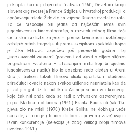
poklopila kao u pobjedniku festivala 1960., Devetom krugu
slovenskog redatelja France Štiglica u hrvatskoj produkciji, o
spašavanju mlade Židovke za vrijeme Drugog svjetskog rata.
To će razdoblje biti jedna od najčešćih tema svih
jugoslavenskih kinematografija, a razvitak ratnog filma teći
će u dva različita smjera – prema kreativnom uobličenju
ozbiljnih ratnih tragedija, ili prema akcijskom spektaklu kojeg
je Žika Mitrović započeo još pedesetih godina. Taj
„jugoslavenski western” (potican i od vlasti s ciljem sličnim
originalnom westernu – stvaranjem mita koji bi ujedinio
jugoslavensku naciju) bio je posebno rado gledan u Areni.
Ona je tijekom takvih filmova sličila sportskom stadionu,
priređujući ovacije nakon svakog ubijenog neprijatelja kao da
je zabijen gol. Uz to publika u Areni posebno voli komedije
koje čak niti onda kada se radi o vrhunskim ostvarenjima,
poput Martina u oblacima (1961.) Branka Bauera ili čak Tko
pjeva zlo ne misli (1970.) Kreše Golika, ne dobivaju veće
nagrade, a mnoge (dobrim dijelom s pravom) završavaju i
izvan konkurencije (selekcija je zbog velikog broja filmova
uvedena 1961.).