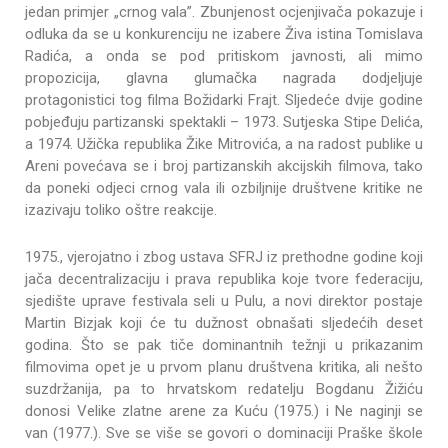
jedan primjer „crnog vala”. Zbunjenost ocjenjivača pokazuje i
odluka da se u konkurenciju ne izabere Živa istina Tomislava
Radića, a onda se pod pritiskom javnosti, ali mimo
propozicija, glavna glumačka nagrada dodjeljuje
protagonistici tog filma Božidarki Frajt. Sljedeće dvije godine
pobjeđuju partizanski spektakli – 1973. Sutjeska Stipe Delića,
a 1974. Užička republika Žike Mitrovića, a na radost publike u
Areni povećava se i broj partizanskih akcijskih filmova, tako
da poneki odjeci crnog vala ili ozbiljnije društvene kritike ne
izazivaju toliko oštre reakcije.
1975., vjerojatno i zbog ustava SFRJ iz prethodne godine koji
jača decentralizaciju i prava republika koje tvore federaciju,
sjedište uprave festivala seli u Pulu, a novi direktor postaje
Martin Bizjak koji će tu dužnost obnašati sljedećih deset
godina. Što se pak tiče dominantnih težnji u prikazanim
filmovima opet je u prvom planu društvena kritika, ali nešto
suzdržanija, pa to hrvatskom redatelju Bogdanu Žižiću
donosi Velike zlatne arene za Kuću (1975.) i Ne naginji se
van (1977.). Sve se više se govori o dominaciji Praške škole