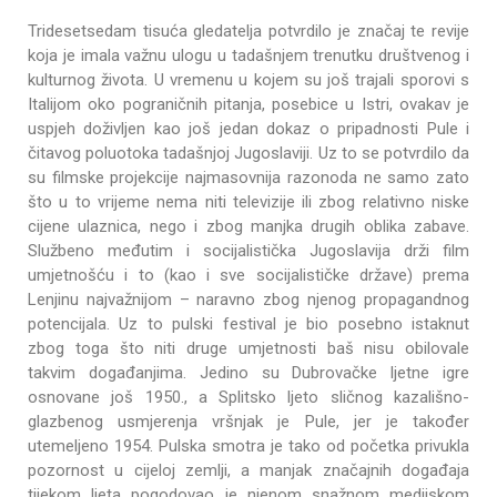
Tridesetsedam tisuća gledatelja potvrdilo je značaj te revije
koja je imala važnu ulogu u tadašnjem trenutku društvenog i
kulturnog života. U vremenu u kojem su još trajali sporovi s
Italijom oko pograničnih pitanja, posebice u Istri, ovakav je
uspjeh doživljen kao još jedan dokaz o pripadnosti Pule i
čitavog poluotoka tadašnjoj Jugoslaviji. Uz to se potvrdilo da
su filmske projekcije najmasovnija razonoda ne samo zato
što u to vrijeme nema niti televizije ili zbog relativno niske
cijene ulaznica, nego i zbog manjka drugih oblika zabave.
Službeno međutim i socijalistička Jugoslavija drži film
umjetnošću i to (kao i sve socijalističke države) prema
Lenjinu najvažnijom – naravno zbog njenog propagandnog
potencijala. Uz to pulski festival je bio posebno istaknut
zbog toga što niti druge umjetnosti baš nisu obilovale
takvim događanjima. Jedino su Dubrovačke ljetne igre
osnovane još 1950., a Splitsko ljeto sličnog kazališno-
glazbenog usmjerenja vršnjak je Pule, jer je također
utemeljeno 1954. Pulska smotra je tako od početka privukla
pozornost u cijeloj zemlji, a manjak značajnih događaja
tijekom ljeta pogodovao je njenom snažnom medijskom