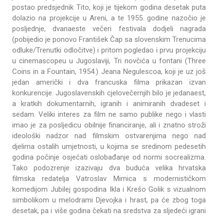
postao predsjednik Tito, koji je tijekom godina desetak puta
dolazio na projekcije u Areni, a te 1955. godine nazočio je
posljednje, dvanaeste večeri festivala dodjeli nagrada
(pobijedio je ponovo František Čap sa slovenskim Trenucima
odluke/Trenutki odločitve) i pritom pogledao i prvu projekciju
u cinemascopeu u Jugoslaviji, Tri novčića u fontani (Three
Coins in a Fountain, 1954.) Jeana Negulescoa, koji je uz još
jedan američki i dva francuska filma prikazan izvan
konkurencije. Jugoslavenskih cjelovečernjih bilo je jedanaest,
a kratkih dokumentarnih, igranih i animiranih dvadeset i
sedam. Veliki interes za film ne samo publike nego i vlasti
imao je za posljedicu obilnije financiranje, ali i znatno stroži
ideološki nadzor nad filmskim ostvarenjima nego nad
djelima ostalih umjetnosti, u kojima se sredinom pedesetih
godina počinje osjećati oslobađanje od normi socrealizma.
Tako podozrenje izazivaju dva buduća velika hrvatska
filmska redatelja Vatroslav Mimica s modernističkom
komedijom Jubilej gospodina Ikla i Krešo Golik s vizualnom
simbolikom u melodrami Djevojka i hrast, pa će zbog toga
desetak, pa i više godina čekati na sredstva za sljedeći igrani