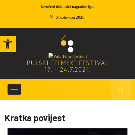
Izvučeni dobitnici nagradne igre
6. kolovoza 2026.
Open toolbar
PULSKI FILMSKI FESTIVAL
17. - 24.7.2021.
Kratka povijest