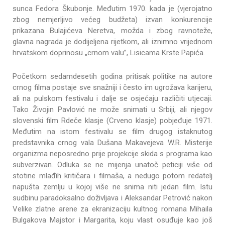
sunca Fedora Škubonje. Međutim 1970. kada je (vjerojatno
zbog nemjerljivo većeg budžeta) izvan konkurencije
prikazana Bulajićeva Neretva, možda i zbog ravnoteže,
glavna nagrada je dodijeljena rijetkom, ali iznimno vrijednom
hrvatskom doprinosu „crnom valu”, Lisicama Krste Papića.
Početkom sedamdesetih godina pritisak politike na autore
crnog filma postaje sve snažniji i često im ugrožava karijeru,
ali na pulskom festivalu i dalje se osjećaju različiti utjecaji.
Tako Živojin Pavlović ne može snimati u Srbiji, ali njegov
slovenski film Rdeče klasje (Crveno klasje) pobjeđuje 1971.
Međutim na istom festivalu se film drugog istaknutog
predstavnika crnog vala Dušana Makavejeva W.R. Misterije
organizma neposredno prije projekcije skida s programa kao
subverzivan. Odluka se ne mijenja unatoč peticiji više od
stotine mlađih kritičara i filmaša, a nedugo potom redatelj
napušta zemlju u kojoj više ne snima niti jedan film. Istu
sudbinu paradoksalno doživljava i Aleksandar Petrović nakon
Velike zlatne arene za ekranizaciju kultnog romana Mihaila
Bulgakova Majstor i Margarita, koju vlast osuđuje kao još