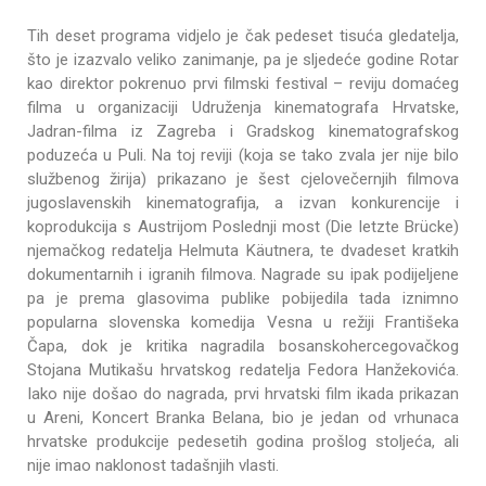
Tih deset programa vidjelo je čak pedeset tisuća gledatelja,
što je izazvalo veliko zanimanje, pa je sljedeće godine Rotar
kao direktor pokrenuo prvi filmski festival – reviju domaćeg
filma u organizaciji Udruženja kinematografa Hrvatske,
Jadran-filma iz Zagreba i Gradskog kinematografskog
poduzeća u Puli. Na toj reviji (koja se tako zvala jer nije bilo
službenog žirija) prikazano je šest cjelovečernjih filmova
jugoslavenskih kinematografija, a izvan konkurencije i
koprodukcija s Austrijom Poslednji most (Die letzte Brücke)
njemačkog redatelja Helmuta Käutnera, te dvadeset kratkih
dokumentarnih i igranih filmova. Nagrade su ipak podijeljene
pa je prema glasovima publike pobijedila tada iznimno
popularna slovenska komedija Vesna u režiji Františeka
Čapa, dok je kritika nagradila bosanskohercegovačkog
Stojana Mutikašu hrvatskog redatelja Fedora Hanžekovića.
Iako nije došao do nagrada, prvi hrvatski film ikada prikazan
u Areni, Koncert Branka Belana, bio je jedan od vrhunaca
hrvatske produkcije pedesetih godina prošlog stoljeća, ali
nije imao naklonost tadašnjih vlasti.