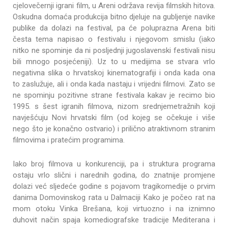
cjelovečernji igrani film, u Areni održava revija filmskih hitova.
Oskudna domaća produkcija bitno djeluje na gubljenje navike
publike da dolazi na festival, pa će poluprazna Arena biti
česta tema napisao o festivalu i njegovom smislu (iako
nitko ne spominje da ni posljednji jugoslavenski festivali nisu
bili mnogo posjećeniji). Uz to u medijima se stvara vrlo
negativna slika o hrvatskoj kinematografiji i onda kada ona
to zaslužuje, ali i onda kada nastaju i vrijedni filmovi. Zato se
ne spominju pozitivne strane festivala kakav je recimo bio
1995. s šest igranih filmova, nizom srednjemetražnih koji
navješćuju Novi hrvatski film (od kojeg se očekuje i više
nego što je konačno ostvario) i prilično atraktivnom stranim
filmovima i pratećim programima.
Iako broj filmova u konkurenciji, pa i struktura programa
ostaju vrlo slični i narednih godina, do znatnije promjene
dolazi već sljedeće godine s pojavom tragikomedije o prvim
danima Domovinskog rata u Dalmaciji Kako je počeo rat na
mom otoku Vinka Brešana, koji virtuozno i na iznimno
duhovit način spaja komediografske tradicije Mediterana i