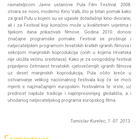
ravnateljicom Javne ustanove Pula Film Festival. 2008.
otvara se novo, moderno Kino Valli, što je bitan pomak kako
za grad Pulu u kojem su se ugasile dotadašnje kino-dvorane,
ali i za Festival koji konačno može u kvalitetnim uvjetima i
tijekom dana prikazivati filmove. Godina 2010. donosi
značajne programske pomake. Festival se proširuje i
natjecateljskim programom hrvatskih kratkih igranih filmova i
sekcijom manjinskih koprodukcija (onih u kojima Hrvatska
nije uložila većinu sredstava). Kako je za ovogodišnji festival
prijavljeno četrnaest hrvatskih cjelovečernjih igranih filmova
uz deset manjinskih koprodukcija, Pula očito kreće u
ostvarivanje velikog nacionalnog festivala koji će se moći
mjeriti s najznačajnijim europskim festivalima te vrste, uz
prednost najduže tradicije i najimpresivnijeg gledališta, a i
uhodanog natjecateljskog programa europskog filma.
Tomislav Kurelec, 1. 07. 2013.