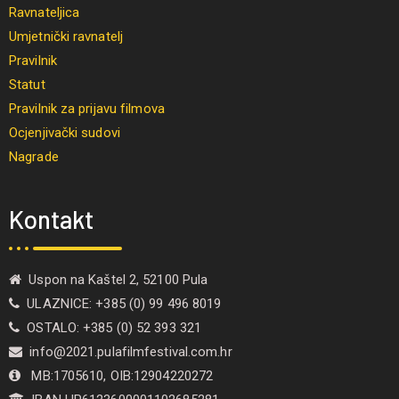
Ravnateljica
Umjetnički ravnatelj
Pravilnik
Statut
Pravilnik za prijavu filmova
Ocjenjivački sudovi
Nagrade
Kontakt
Uspon na Kaštel 2, 52100 Pula
ULAZNICE: +385 (0) 99 496 8019
OSTALO: +385 (0) 52 393 321
info@2021.pulafilmfestival.com.hr
MB:1705610, OIB:12904220272