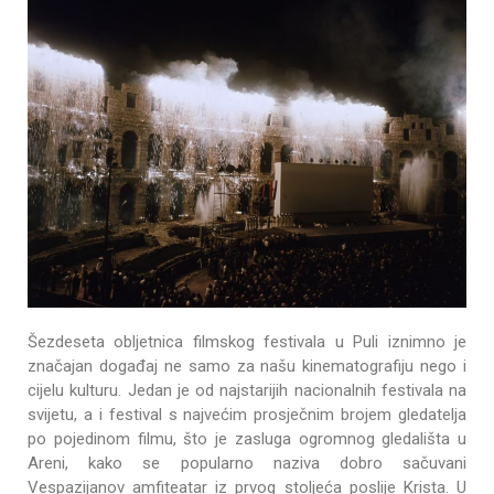
Šezdeseta obljetnica filmskog festivala u Puli iznimno je
značajan događaj ne samo za našu kinematografiju nego i
cijelu kulturu. Jedan je od najstarijih nacionalnih festivala na
svijetu, a i festival s najvećim prosječnim brojem gledatelja
po pojedinom filmu, što je zasluga ogromnog gledališta u
Areni, kako se popularno naziva dobro sačuvani
Vespazijanov amfiteatar iz prvog stoljeća poslije Krista. U