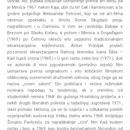
utorak. No, publika odbacuje usmjerenje prema art-filmu, pa
je Mimica 1967. nakon Kaja, ubit ću te! čak i kamenovan, a te
godine pobjeđuje Aleksandar Petrović, koji se od art-filma
okrenuo spektaklu o životu Roma Skupljači perja,
nagrađenom i u Cannesu. U tom se razdoblju Babaja s
Brezom po Slavku Kolaru, a potom i Mimica s Događajem
(1969.) po Čehovu okreću vrlo uspješno tradicionalnijim
ekranizacijama književnosti, Antun Vrdoljak privlači
pozornost ekranizacijama Ratnog dnevnika Ivana Šibla –
Kad čuješ zvona (1969.) i U gori raste zelen bor (1971.), dok
se autorski ili novi jugoslavenski (pretežno srpski) film
usmjerava prema originalnom i vrlo kritičkom filmskom
oblikovanju suvremenih društvenih odnosa, zbog čega ga se
naziva „crnim valom”. Dio političara i većina režimskih
novinara napadaju tu tendenciju, ali u vremenu od
studentskih nemira 1968. do gušenja Hrvatskog proljeća, a i
nekih drugih liberalnih pokreta u tadašnjoj Jugoslaviji 1971.,
vlast pomalo taktizira, pa se to osjeća i u odlukama pulskih
ocjenjivačkih sudova koji Veliku zlatnu arenu 1968. dodjeljuju
Živojinu Pavloviću za najradikalnije „crni” film Kad budem
mrtav i beo, a 1969. kao kontru beznačajnom Nizvodno od