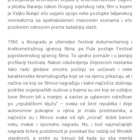
u plodnu Baranju nakon Drugog svjetskog rata, film u kojem
je Veljko Bulajić vrlo uspjelo spojio neke postupke talijanskog
neorealizma sa spektakularnim masovnim scenama i vrlo
pozitivnim odnosom prema tadašnjoj vlasti.
1960. u Beogradu je utemeljen festival dokumentarnog i
kratkometražnog igranog filma, pa Pula postaje Festival
jugoslavenskog igranog filma. To ujedno pomaže i u jasnijoj
profilaciji festivala. Nakon oduševljenja činjenicom nastanka
tako rado gledane smotre, počinju se uočavati i neke
karakteristike kinematografija koje se na njemu prikazuju, ali i
načina na koji se filmovi nagrađuju i kakvi najčešće dobivaju
podrške ocjenjivačkih sudova u kojima su oni koji se ozbiljno
bave filmom bili u manjini, a sastav je uglavnom određivan
po „republičkom ključu” – svaka od šest republika i dvije
autonomne pokrajine u njima je imala predstavnika, a
najčešće su i filmovi svake od njih „morali” dobiti barem
neku, makar i sporednu nagradu. No, i kod najznačajnijih
nagrada kriterij podobnosti je ponekad bio važniji od filmskih
vrijednosti, a sretni su trenuci bili kada su oba mjerila