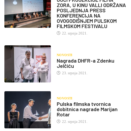
ZORA, U KINU VALLI ODRŽANA
POSLJEDNJA PRESS
KONFERENCIJA NA
OVOGODIŠNJEM PULSKOM
FILMSKOM FESTIVALU
22. srpnja 2021.
NOVOSTI
Nagrada DHFR-a Zdenku
Jelčiću
23. srpnja 2021.
NOVOSTI
Pulska filmska tvornica
dobitnica nagrade Marijan
Rotar
22. srpnja 2021.