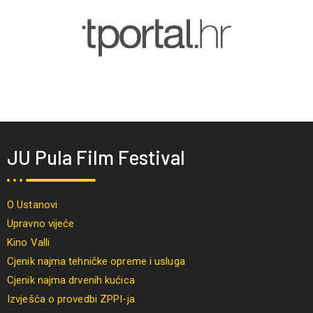
JU Pula Film Festival
O Ustanovi
Upravno vijeće
Kino Valli
Cjenik najma tehničke opreme i usluga
Cjenik najma drvenih kućica
Izvješća o provedbi ZPPI-ja