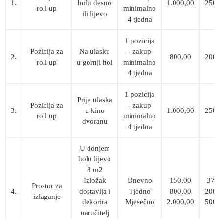
1.
holu desno
1.000,00
250
roll up
minimalno
ili lijevo
4 tjedna
1 pozicija
Pozicija za
Na ulasku
- zakup
2.
800,00
200
roll up
u gornji hol
minimalno
4 tjedna
1 pozicija
Prije ulaska
Pozicija za
- zakup
3.
u kino
1.000,00
250
roll up
minimalno
dvoranu
4 tjedna
U donjem
holu lijevo
8 m2
Izložak
Dnevno
150,00
37,
Prostor za
4.
dostavlja i
Tjedno
800,00
200
izlaganje
dekorira
Mjesečno
2.000,00
500
naručitelj