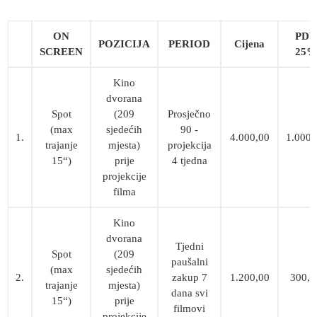
ON
PDV
POZICIJA
PERIOD
Cijena
SCREEN
25%
Kino
dvorana
Spot
(209
Prosječno
(max
sjedećih
90 -
1.
4.000,00
1.000,
trajanje
mjesta)
projekcija
15“)
prije
4 tjedna
projekcije
filma
Kino
dvorana
Tjedni
Spot
(209
paušalni
(max
sjedećih
2.
zakup 7
1.200,00
300,0
trajanje
mjesta)
dana svi
15“)
prije
filmovi
projekcije