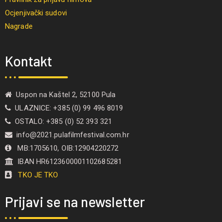
Ocjenjivački sudovi
Nagrade
Kontakt
Uspon na Kaštel 2, 52100 Pula
ULAZNICE: +385 (0) 99 496 8019
OSTALO: +385 (0) 52 393 321
info@2021.pulafilmfestival.com.hr
MB:1705610, OIB:12904220272
IBAN HR6123600001102685281
TKO JE TKO
Prijavi se na newsletter