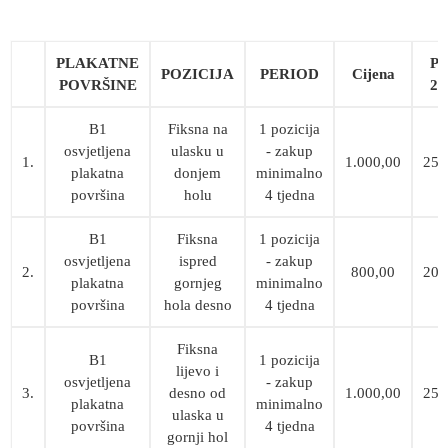
PLAKATNE
P
POZICIJA
PERIOD
Cijena
POVRŠINE
2
B1
Fiksna na
1 pozicija
osvjetljena
ulasku u
- zakup
1.
1.000,00
250
plakatna
donjem
minimalno
površina
holu
4 tjedna
B1
Fiksna
1 pozicija
osvjetljena
ispred
- zakup
2.
800,00
200
plakatna
gornjeg
minimalno
površina
hola desno
4 tjedna
Fiksna
B1
1 pozicija
lijevo i
osvjetljena
- zakup
3.
desno od
1.000,00
250
plakatna
minimalno
ulaska u
površina
4 tjedna
gornji hol