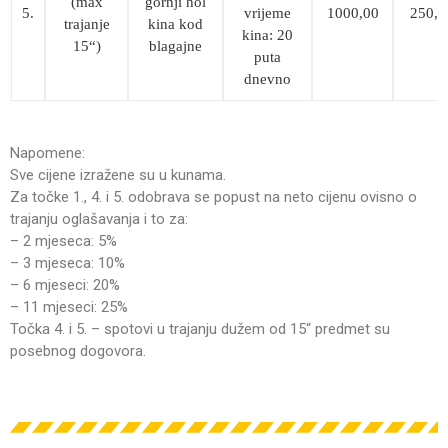
(max
gornji hol
5.
vrijeme
1000,00
250,0
trajanje
kina kod
kina: 20
15“)
blagajne
puta
dnevno
Napomene:
Sve cijene izražene su u kunama.
Za točke 1., 4. i 5. odobrava se popust na neto cijenu ovisno o
trajanju oglašavanja i to za:
– 2 mjeseca: 5%
– 3 mjeseca: 10%
– 6 mjeseci: 20%
– 11 mjeseci: 25%
Točka 4. i 5. – spotovi u trajanju dužem od 15“ predmet su
posebnog dogovora.