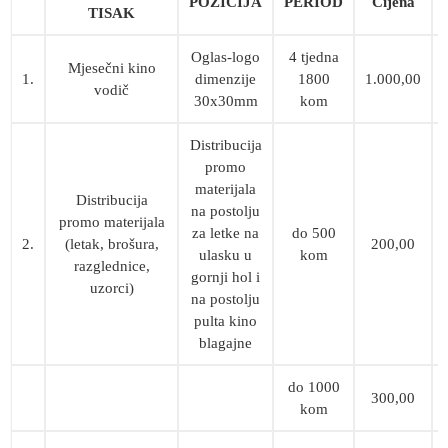
POZICIJA
PERIOD
Cijena
TISAK
Oglas-logo
4 tjedna
Mjesečni kino
1.
dimenzije
1800
1.000,00
vodič
30x30mm
kom
Distribucija
promo
materijala
Distribucija
na postolju
promo materijala
za letke na
do 500
2.
(letak, brošura,
200,00
ulasku u
kom
razglednice,
gornji hol i
uzorci)
na postolju
pulta kino
blagajne
do 1000
300,00
kom