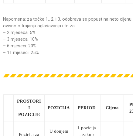
Napomena: za točke 1., 2. i 3. odobrava se popust na neto cijenu
ovisno o trajanju oglašavanja i to za:
– 2 mjeseca: 5%
– 3 mjeseca: 10%
– 6 mjeseci: 20%
– 11 mjeseci: 25%
PROSTORI
PD
I
POZICIJA
PERIOD
Cijena
25
POZICIJE
1 pozicija
U donjem
Pozicija za
- zakup