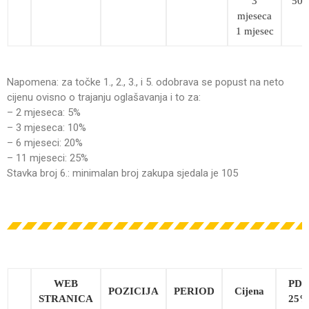
3
50,
mjeseca
1 mjesec
Napomena: za točke 1., 2., 3., i 5. odobrava se popust na neto
cijenu ovisno o trajanju oglašavanja i to za:
– 2 mjeseca: 5%
– 3 mjeseca: 10%
– 6 mjeseci: 20%
– 11 mjeseci: 25%
Stavka broj 6.: minimalan broj zakupa sjedala je 105
WEB
PD
POZICIJA
PERIOD
Cijena
STRANICA
25