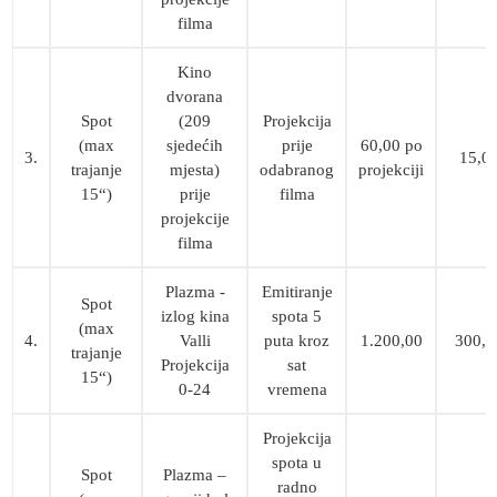
filma
Kino
dvorana
Spot
(209
Projekcija
(max
sjedećih
prije
60,00 po
3.
15,0
trajanje
mjesta)
odabranog
projekciji
15“)
prije
filma
projekcije
filma
Plazma -
Emitiranje
Spot
izlog kina
spota 5
(max
4.
Valli
puta kroz
1.200,00
300,0
trajanje
Projekcija
sat
15“)
0-24
vremena
Projekcija
spota u
Spot
Plazma –
radno