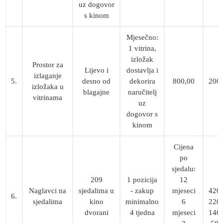
uz dogovor
s kinom
Mjesečno:
1 vitrina,
izložak
Prostor za
Lijevo i
dostavlja i
izlaganje
5.
desno od
dekorira
800,00
200
izložaka u
blagajne
naručitelj
vitrinama
uz
dogovor s
kinom
Cijena
po
sjedalu:
209
1 pozicija
12
Naglavci na
sjedalima u
- zakup
mjeseci
420
6.
sjedalima
kino
minimalno
6
220
dvorani
4 tjedna
mjeseci
140