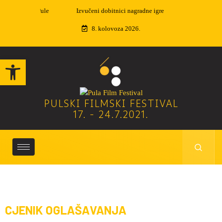
Izvučeni dobitnici nagradne igre
8. kolovoza 2026.
Open toolbar
PULSKI FILMSKI FESTIVAL
17. - 24.7.2021.
CJENIK OGLAŠAVANJA