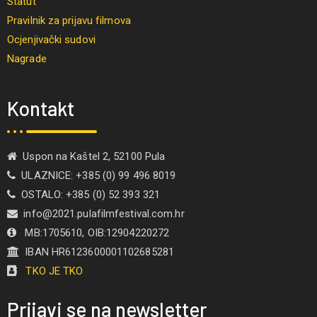
Statut
Pravilnik za prijavu filmova
Ocjenjivački sudovi
Nagrade
Kontakt
Uspon na Kaštel 2, 52100 Pula
ULAZNICE: +385 (0) 99 496 8019
OSTALO: +385 (0) 52 393 321
info@2021.pulafilmfestival.com.hr
MB:1705610, OIB:12904220272
IBAN HR6123600001102685281
TKO JE TKO
Prijavi se na newsletter