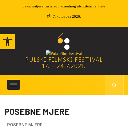
j za izradu vizualnog identiteta 69. Pule
Izvučeni dobitnici nagradne igr
7. kolovoza 2026.
Open toolbar
PULSKI FILMSKI FESTIVAL
17. - 24.7.2021.
POSEBNE MJERE
POSEBNE MJERE