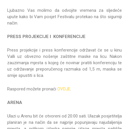
Ljubazno Vas molimo da odvojite vremena za sljedeće
upute kako bi Vam posjet Festivalu protekao na što sigurniji
način.
PRESS PROJEKCIJE I KONFERENCIJE
Press projekcije i press konferencije održavat će se u kinu
Valli uz obvezno nošenje zaštitne maske na licu. Nakon
zauzimanja mjesta s kojeg će novinar pratiti konferenciju te
uz održavanje preporučenog razmaka od 1,5 m, maska se
smije spustiti s lica.
Raspored možete pronaći
OVDJE
.
ARENA
Ulazi u Arenu bit će otvoreni od 20:00 sati. Ulazak posjetitelja
planiran je na način da se najprije popunjavaju najudaljenija
mjesta, a prilikom izlaska najprije izlaze mjesta najbliže