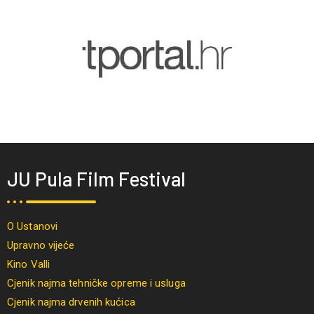
JU Pula Film Festival
O Ustanovi
Upravno vijeće
Kino Valli
Cjenik najma tehničke opreme i usluga
Cjenik najma drvenih kućica