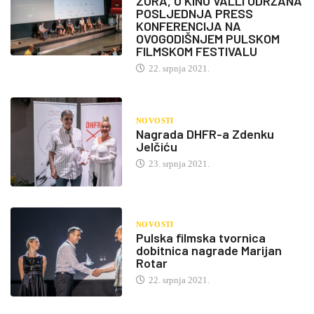
ZORA, U KINU VALLI ODRŽANA
POSLJEDNJA PRESS
KONFERENCIJA NA
OVOGODIŠNJEM PULSKOM
FILMSKOM FESTIVALU
22. srpnja 2021.
NOVOSTI
Nagrada DHFR-a Zdenku
Jelčiću
23. srpnja 2021.
NOVOSTI
Pulska filmska tvornica
dobitnica nagrade Marijan
Rotar
22. srpnja 2021.