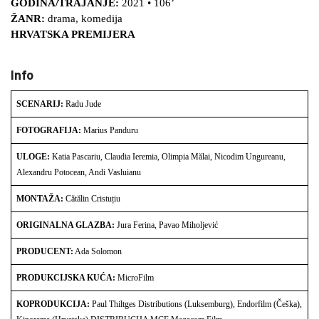
GODINA/TRAJANJE:
2021 • 106’
ŽANR:
drama, komedija
HRVATSKA PREMIJERA
Info
SCENARIJ:
Radu Jude
FOTOGRAFIJA:
Marius Panduru
ULOGE:
Katia Pascariu, Claudia Ieremia, Olimpia Mălai, Nicodim Ungureanu,
Alexandru Potocean, Andi Vasluianu
MONTAŽA:
Cătălin Cristuțiu
ORIGINALNA GLAZBA:
Jura Ferina, Pavao Miholjević
PRODUCENT:
Ada Solomon
PRODUKCIJSKA KUĆA:
MicroFilm
KOPRODUKCIJA:
Paul Thiltges Distributions (Luksemburg), Endorfilm (Češka),