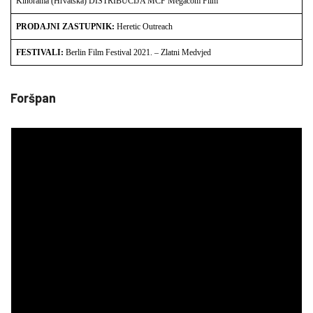
Kinorama (Hrvatska) DISTRIBUCIJA MCF Megacom Film
PRODAJNI ZASTUPNIK:
Heretic Outreach
FESTIVALI:
Berlin Film Festival 2021. – Zlatni Medvjed
Foršpan