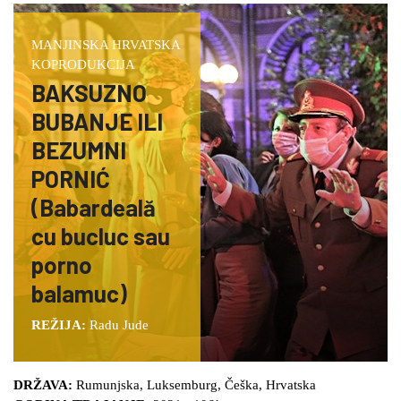
MANJINSKA HRVATSKA
KOPRODUKCIJA
BAKSUZNO
BUBANJE ILI
BEZUMNI
PORNIĆ
(Babardeală
cu bucluc sau
porno
balamuc)
REŽIJA:
Radu Jude
DRŽAVA:
Rumunjska, Luksemburg, Češka, Hrvatska