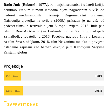
Radu Jude
(Bukurešt, 1977.), rumunjski scenarist i redatelj koji je
debitirao kratkim filmom Katodna cijev, nagrađenim s više od
pedeset međunarodnih priznanja. Dugometražni prvijenac
Najsretnija djevojka na svijetu (2009.) prikazan je na više od
pedeset filmskih festivala diljem Europe i svijeta. 2015. Jude je s
filmom Bravo! (Aferim!) na Berlinaleu dobio Srebrnog medvjeda
za najboljeg redatelja, a 2016. Posebnu nagradu žirija u Locarnu
za film Srca s ožiljkom. 2018. film Ne zanima me ako u povijesti
ostanemo zapisani kao barbari osvojio je u Karlovyim Varyima
Kristalni globus.
Projekcije
19:00
INK – 20.07
23:30
Kaštel – 21.07
ZAPRATITE NAS