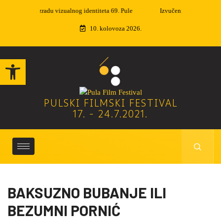
Izvučeni dobitnici nagradne igre
10. kolovoza 2026.
Open toolbar
PULSKI FILMSKI FESTIVAL
17. - 24.7.2021.
BAKSUZNO BUBANJE ILI
BEZUMNI PORNIĆ