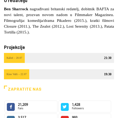
O redatelju
Ben Sharrock
nagrađivani britanski redatelj, dobitnik BAFTA za
novi talent, prozvan novom nadom u Filmmaker Magazineu.
Filmografija: komedija/drama Pikadero (2015.), kratki filmovi
Closure (2011.), The Zealot (2012.), Lost Serenity (2013.), Patata
Tortilla (2015.).
Projekcije
21:30
Kaštel – 20.07
19:30
Kino Valli – 22.07
ZAPRATITE NAS
21,209
1,428
Fans
Followers
3,517
993