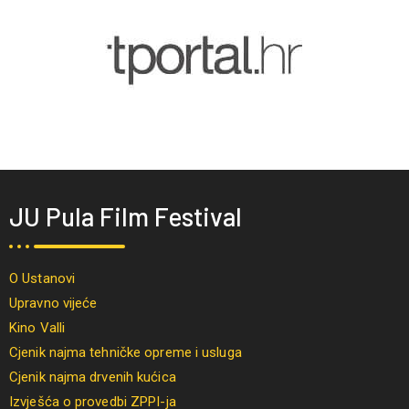
JU Pula Film Festival
O Ustanovi
Upravno vijeće
Kino Valli
Cjenik najma tehničke opreme i usluga
Cjenik najma drvenih kućica
Izvješća o provedbi ZPPI-ja