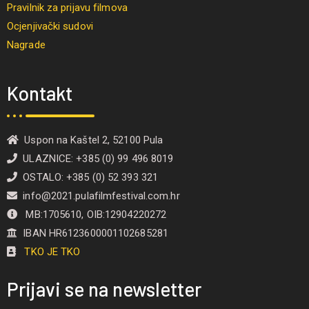
Pravilnik za prijavu filmova
Ocjenjivački sudovi
Nagrade
Kontakt
Uspon na Kaštel 2, 52100 Pula
ULAZNICE: +385 (0) 99 496 8019
OSTALO: +385 (0) 52 393 321
info@2021.pulafilmfestival.com.hr
MB:1705610, OIB:12904220272
IBAN HR6123600001102685281
TKO JE TKO
Prijavi se na newsletter