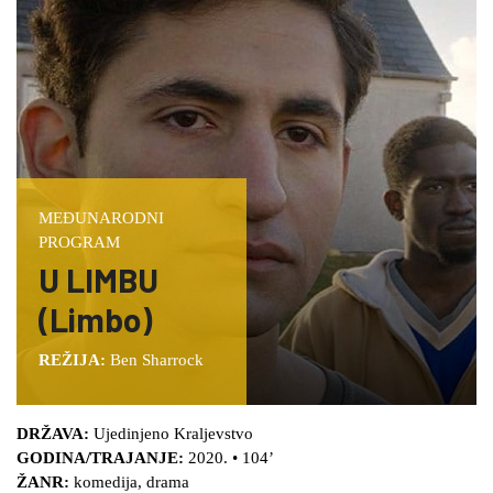
MEĐUNARODNI
PROGRAM
U LIMBU
(Limbo)
REŽIJA:
Ben Sharrock
DRŽAVA:
Ujedinjeno Kraljevstvo
GODINA/TRAJANJE:
2020. • 104’
ŽANR:
komedija, drama