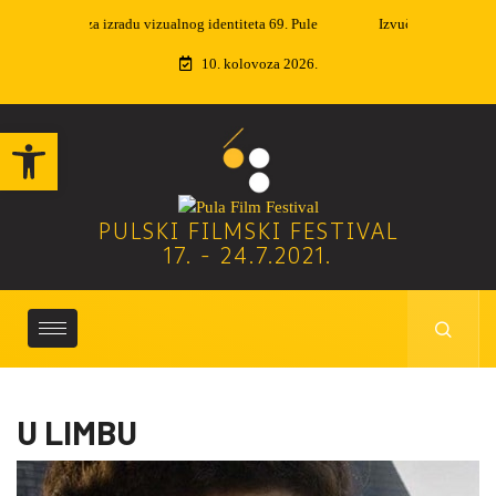
Izvučeni dobitnici nagradne igre
10. kolovoza 2026.
Open toolbar
PULSKI FILMSKI FESTIVAL
17. - 24.7.2021.
U LIMBU