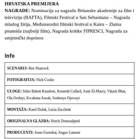
HRVATSKA PREMIJERA
NAGRADE:
Nominacija za nagradu Britanske akademije za film i
televiziju (BAFTA), Filmski Festival u San Sebastianu – Nagrada
mladog žirija, Međunarodni filmski festival u Kairu – Zlatna
piramida (najbolji film), Nagrada kritike FIPRESCI, Nagrada za
umjetnički doprinos
Info
SCENARIJ:
Ben Sharrock
FOTOGRAFIJA:
Nick Cooke
ULOGE:
Sidse Babett Knudsen, Kenneth Collard, Amir El-Masry, Vikash Bhai,
Ola Orebiyi, Kwabena Ansah, Sodienye Ojewuyi
MONTAŽA:
Karel Dolak, Lucia Zucchetti
ORIGINALNA GLAZBA:
Hutch Demouilpied
PRODUCENTI:
Irune Gurtubai, Angus Lamont