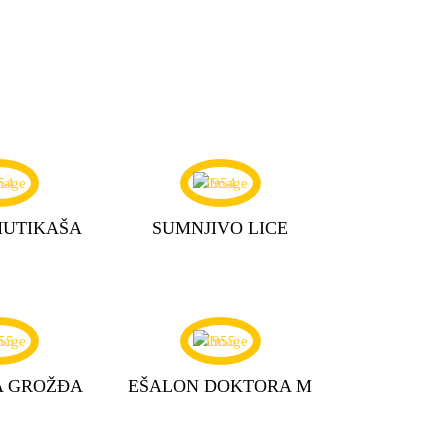
54
1954
MUTIKAŠA
SUMNJIVO LICE
55
1955
A GROŽĐA
EŠALON DOKTORA M