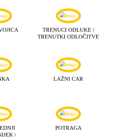
55
1955
VOJICA
TRENUCI ODLUKE /
TRENUTKI ODLOČITVE
56
1956
NKA
LAŽNI CAR
56
1956
EDNJI
POTRAGA
IJEK /