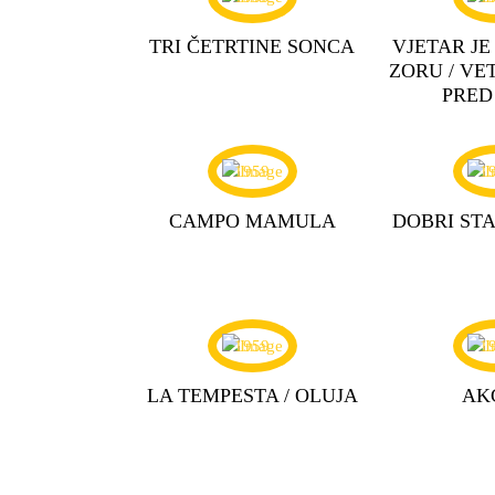
TRI ČETRTINE SONCA
VJETAR JE
ZORU / VE
PRED
1959
1
CAMPO MAMULA
DOBRI STA
1959
1
LA TEMPESTA / OLUJA
AK