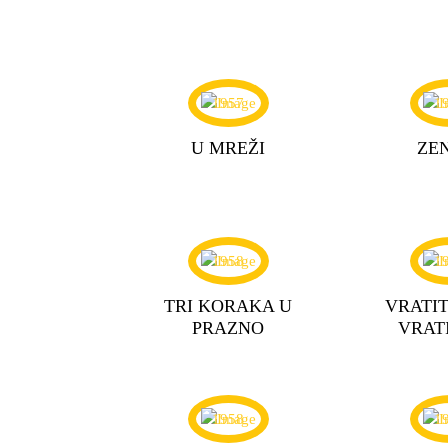
1957
1
U MREŽI
ZE
1958
1
TRI KORAKA U
VRATIT
PRAZNO
VRAT
1958
1