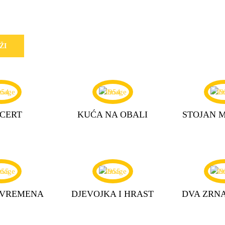
954
1954
19
CERT
KUĆA NA OBALI
STOJAN 
955
1955
19
 VREMENA
DJEVOJKA I HRAST
DVA ZRN