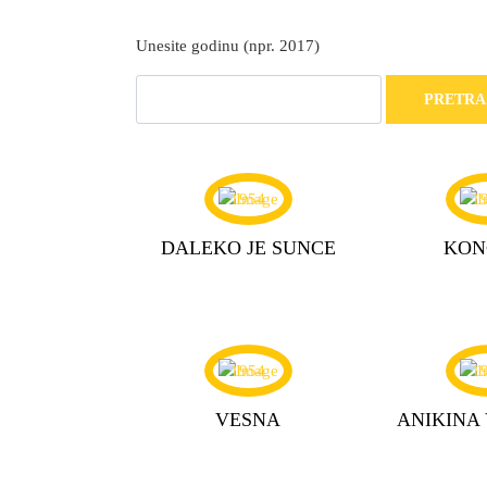
Unesite godinu (npr. 2017)
1954
1
DALEKO JE SUNCE
KON
1954
1
VESNA
ANIKINA