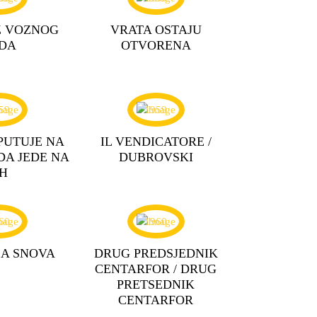
Z VOZNOG
VRATA OSTAJU
DA
OTVORENA
59
1959
PUTUJE NA
IL VENDICATORE /
DA JEDE NA
DUBROVSKI
IH
60
1960
SA SNOVA
DRUG PREDSJEDNIK
CENTARFOR / DRUG
PRETSEDNIK
CENTARFOR