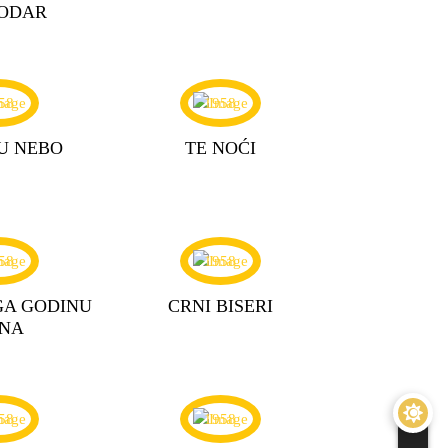
ODAR
58
1958
U NEBO
TE NOĆI
58
1958
GA GODINU
CRNI BISERI
NA
58
1958