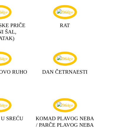
60
1960
SKE PRIČE
RAT
I ŠAL,
ATAK)
61
1961
OVO RUHO
DAN ČETRNAESTI
61
1961
 U SREĆU
KOMAD PLAVOG NEBA
/ PARČE PLAVOG NEBA