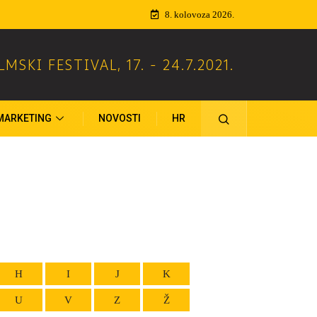
8. kolovoza 2026.
ILMSKI FESTIVAL
,
17. - 24.7.2021.
MARKETING
NOVOSTI
HR
H
I
J
K
U
V
Z
Ž