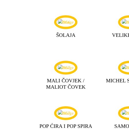
1956
1
ŠOLAJA
VELIKI
1957
1
MALI ČOVJEK /
MICHEL 
MALIOT ČOVEK
1957
1
POP ĆIRA I POP SPIRA
SAMO