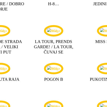
RE / DOBRO
H-8…
JEDINI
RJE
958
1958
19
DE STRADA
LA TOUR, PRENDS
MISS
/ VELIKI
GARDE! / LA TOUR,
I PUT
ČUVAJ SE
959
1959
19
UTA RAJA
POGON B
PUKOTI
959
1959
19