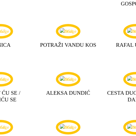
GOSP
957
1958
19
NICA
POTRAŽI VANDU KOS
RAFAL 
958
1958
19
 ĆU SE /
ALEKSA DUNDIĆ
CESTA DU
IĆU SE
DA
958
1958
19