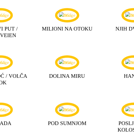
955
1955
19
I PUT /
MILIONI NA OTOKU
NJIH D
VEIEN
955
1956
19
Ć / VOLČA
DOLINA MIRU
HA
OK
956
1956
19
SADA
POD SUMNJOM
POSLJ
KOLOS