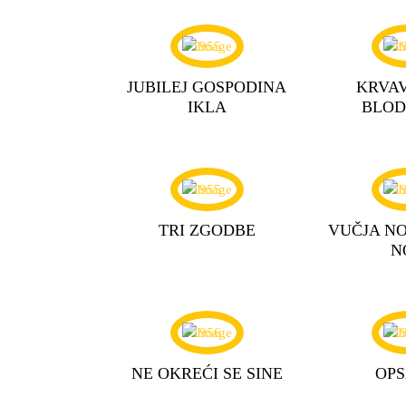
1955
1
JUBILEJ GOSPODINA
KRVAV
IKLA
BLOD
1955
1
TRI ZGODBE
VUČJA NO
N
1956
1
NE OKREĆI SE SINE
OP