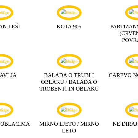
960
1960
19
AN LEŠI
KOTA 905
PARTIZAN
(CRVEN
POVR
960
1961
19
JAVLJA
BALADA O TRUBI I
CAREVO N
OBLAKU / BALADA O
TROBENTI IN OBLAKU
961
1961
19
 OBLACIMA
MIRNO LJETO / MIRNO
NE DIRAJ
LETO