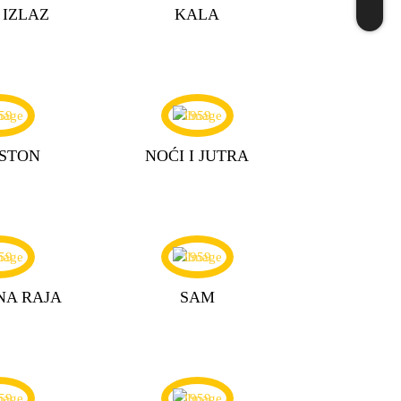
 IZLAZ
KALA
59
1959
 STON
NOĆI I JUTRA
59
1959
NA RAJA
SAM
59
1959