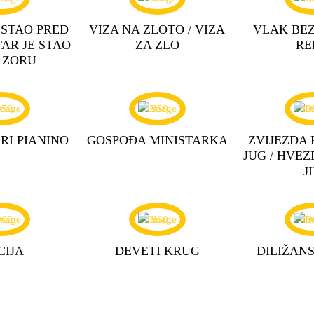
 STAO PRED
VIZA NA ZLOTO / VIZA
VLAK BE
TAR JE STAO
ZA ZLO
RE
 ZORU
959
1959
19
RI PIANINO
GOSPOĐA MINISTARKA
ZVIJEZDA 
JUG / HVEZ
J
960
1960
19
CIJA
DEVETI KRUG
DILIŽAN