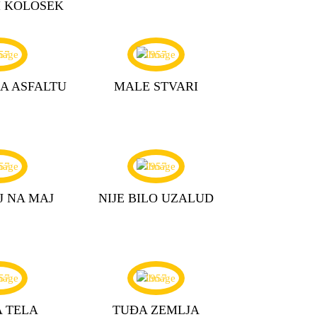
I KOLOSEK
57
1957
NA ASFALTU
MALE STVARI
57
1957
J NA MAJ
NIJE BILO UZALUD
57
1957
 TELA
TUĐA ZEMLJA