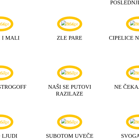
POSLEDNJ
956
1956
19
 I MALI
ZLE PARE
CIPELICE 
957
1957
19
STROGOFF
NAŠI SE PUTOVI
NE ČEKA
RAZILAZE
957
1957
19
 LJUDI
SUBOTOM UVEČE
SVOGA