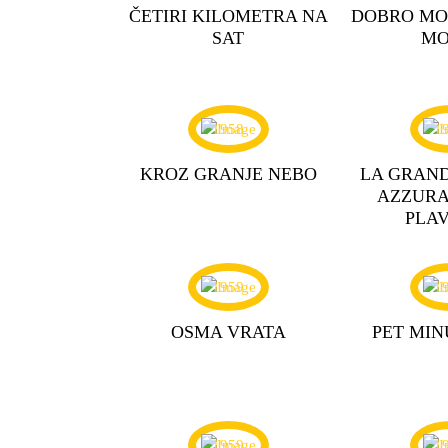
ČETIRI KILOMETRA NA
DOBRO MO
SAT
MO
1958
1
KROZ GRANJE NEBO
LA GRAN
AZZURA 
PLAV
1959
1
OSMA VRATA
PET MIN
1959
1