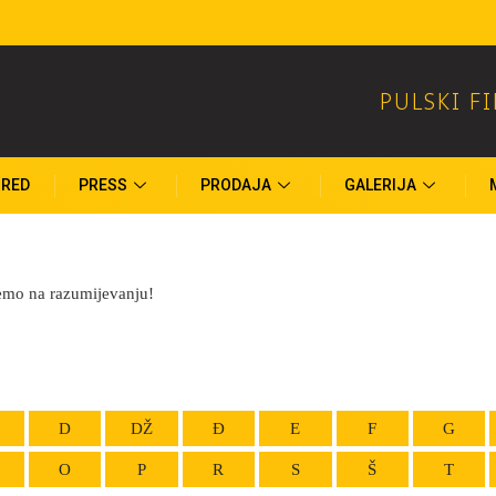
PULSKI F
RED
PRESS
PRODAJA
GALERIJA
emo na razumijevanju!
D
DŽ
Đ
E
F
G
O
P
R
S
Š
T