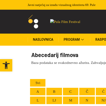
Izvučeni dobitnici nagradne igre
NASLOVNICA
PROGRAM
RASPO
Abecedarij filmova
Open toolbar
Baza podataka se svakodnevno ažurira. Zahvaljuj
Svi
A
B
C
Č
Ć
L
LJ
M
N
NJ