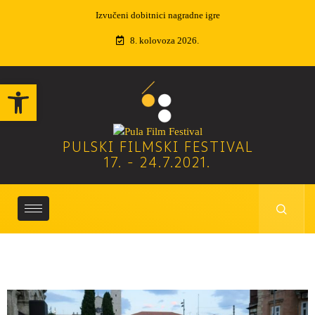
Izvučeni dobitnici nagradne igre
NAGRADE 68. PULSKOG
FILMSKOG FESTIVALA
8. kolovoza 2026.
Open toolbar
PULSKI FILMSKI FESTIVAL
17. - 24.7.2021.