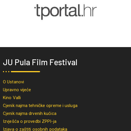
JU Pula Film Festival
O Ustanovi
Upravno vijeće
Kino Valli
Cjenik najma tehničke opreme i usluga
Cjenik najma drvenih kućica
Izvješća o provedbi ZPPI-ja
Izjava o zaštiti osobnih podataka