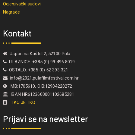
Ocjenjivački sudovi
Nagrade
Kontakt
Uspon na Kaštel 2, 52100 Pula
ULAZNICE: +385 (0) 99 496 8019
OSTALO: +385 (0) 52 393 321
info@2021.pulafilmfestival.com.hr
MB:1705610, OIB:12904220272
IBAN HR6123600001102685281
TKO JE TKO
Prijavi se na newsletter