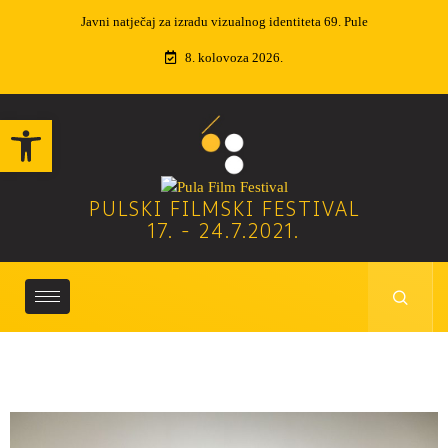
Javni natječaj za izradu vizualnog identiteta 69. Pule
8. kolovoza 2026.
Open toolbar
PULSKI FILMSKI FESTIVAL
17. - 24.7.2021.