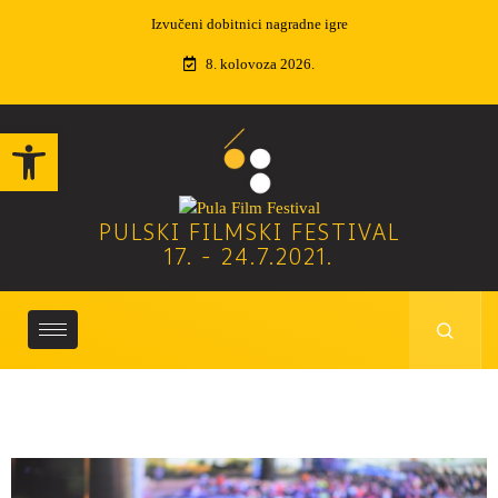
NAGRADE 68. PULSKOG FILMSKOG FESTIVALA
8. kolovoza 2026.
Open toolbar
PULSKI FILMSKI FESTIVAL
17. - 24.7.2021.