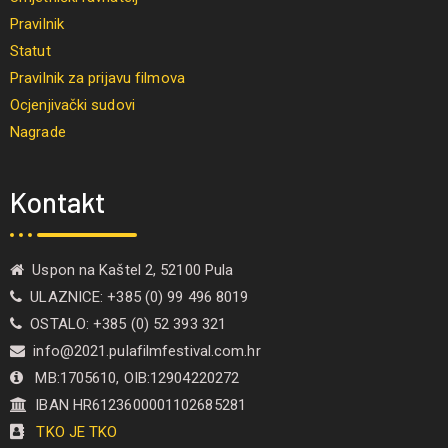
Pravilnik
Statut
Pravilnik za prijavu filmova
Ocjenjivački sudovi
Nagrade
Kontakt
Uspon na Kaštel 2, 52100 Pula
ULAZNICE: +385 (0) 99 496 8019
OSTALO: +385 (0) 52 393 321
info@2021.pulafilmfestival.com.hr
MB:1705610, OIB:12904220272
IBAN HR6123600001102685281
TKO JE TKO