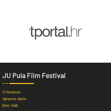
JU Pula Film Festival
O Ustanovi
Upravno vijeće
Kino Valli