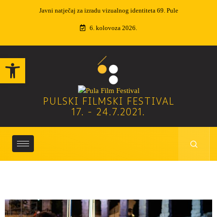
Izvučeni dobitnici nagradne igre
6. kolovoza 2026.
Open toolbar
PULSKI FILMSKI FESTIVAL
17. - 24.7.2021.