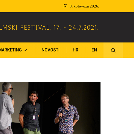
8. kolovoza 2026.
ILMSKI FESTIVAL
,
17. - 24.7.2021.
MARKETING
NOVOSTI
HR
EN