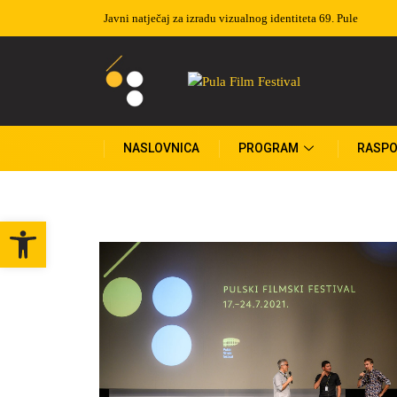
Javni natječaj za izradu vizualnog identiteta 69. Pule
NASLOVNICA
PROGRAM
RASPO
Open toolbar