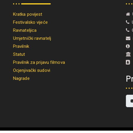
Kratka povijest
U
Festivalsko vijeće
U
Ravnateljica
O
Umjetnički ravnatelj
i
Pravilnik
M
Statut
Pravilnik za prijavu filmova
Ocjenjivački sudovi
Pr
Nagrade