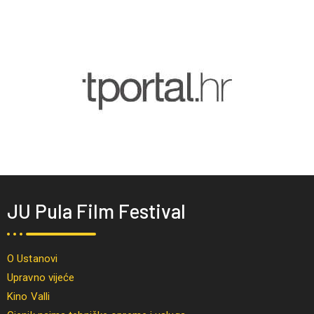
JU Pula Film Festival
O Ustanovi
Upravno vijeće
Kino Valli