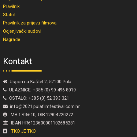
Pravilnik
Statut
Pravilnik za prijavu filmova
Ocjenjivački sudovi
Nagrade
Kontakt
Uspon na Kaštel 2, 52100 Pula
ULAZNICE: +385 (0) 99 496 8019
OSTALO: +385 (0) 52 393 321
info@2021.pulafilmfestival.com.hr
MB:1705610, OIB:12904220272
IBAN HR6123600001102685281
TKO JE TKO