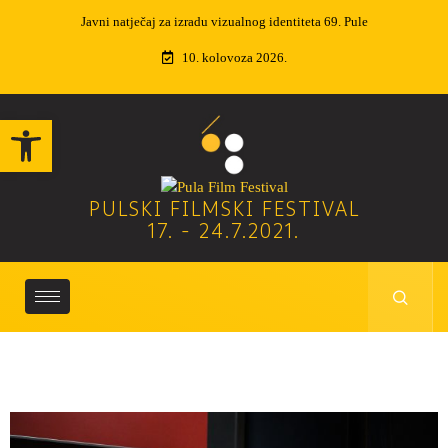
Izvučeni dobitnici nagradne igre
10. kolovoza 2026.
Open toolbar
PULSKI FILMSKI FESTIVAL
17. - 24.7.2021.