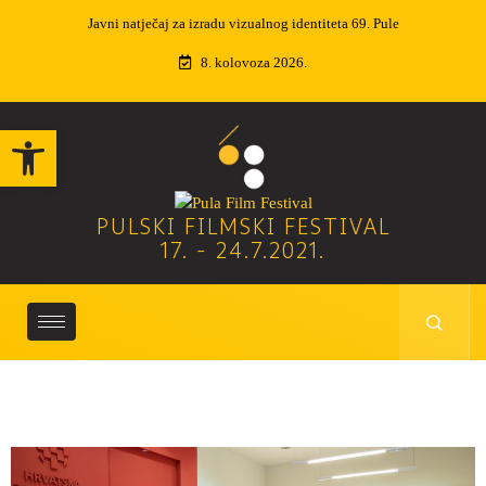
Izvučeni dobitnici nagradne igre
8. kolovoza 2026.
Open toolbar
PULSKI FILMSKI FESTIVAL
17. - 24.7.2021.