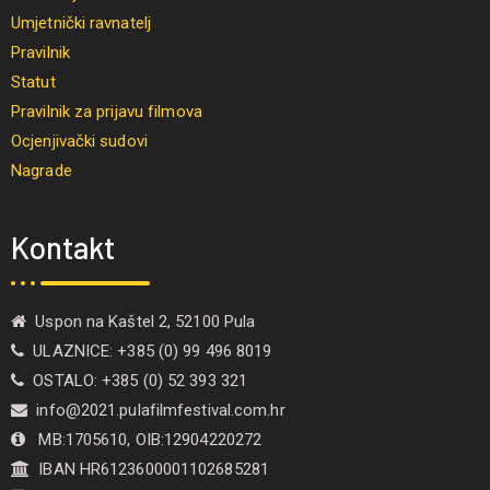
Umjetnički ravnatelj
Pravilnik
Statut
Pravilnik za prijavu filmova
Ocjenjivački sudovi
Nagrade
Kontakt
Uspon na Kaštel 2, 52100 Pula
ULAZNICE: +385 (0) 99 496 8019
OSTALO: +385 (0) 52 393 321
info@2021.pulafilmfestival.com.hr
MB:1705610, OIB:12904220272
IBAN HR6123600001102685281