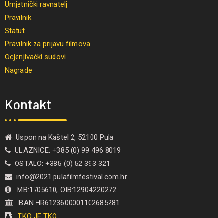
Umjetnički ravnatelj
Pravilnik
Statut
Pravilnik za prijavu filmova
Ocjenjivački sudovi
Nagrade
Kontakt
Uspon na Kaštel 2, 52100 Pula
ULAZNICE: +385 (0) 99 496 8019
OSTALO: +385 (0) 52 393 321
info@2021.pulafilmfestival.com.hr
MB:1705610, OIB:12904220272
IBAN HR6123600001102685281
TKO JE TKO