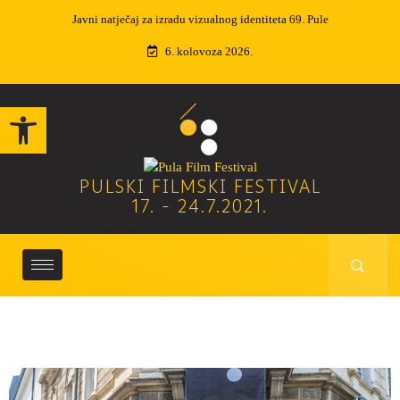
Izvučeni dobitnici nagradne igre
6. kolovoza 2026.
Open toolbar
PULSKI FILMSKI FESTIVAL
17. - 24.7.2021.