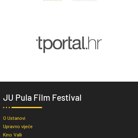
JU Pula Film Festival
O Ustanovi
Upravno vijeće
Kino Valli