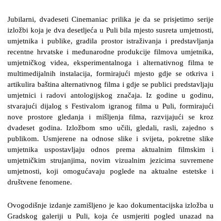
Jubilarni, dvadeseti Cinemaniac prilika je da se prisjetimo serije
izložbi koja je dva desetljeća u Puli bila mjesto susreta umjetnosti,
umjetnika i publike, gradila prostor istraživanja i predstavljanja
recentne hrvatske i međunarodne produkcije filmova umjetnika,
umjetničkog videa, eksperimentalnoga i alternativnog filma te
multimedijalnih instalacija, formirajući mjesto gdje se otkriva i
artikulira baština alternativnog filma i gdje se publici predstavljaju
umjetnici i radovi antologijskog značaja. Iz godine u godinu,
stvarajući dijalog s Festivalom igranog filma u Puli, formirajući
nove prostore gledanja i mišljenja filma, razvijajući se kroz
dvadeset godina. Izložbom smo učili, gledali, rasli, zajedno s
publikom. Usmjerene na odnose slike i svijeta, pokretne slike
umjetnika uspostavljaju odnos prema aktualnim filmskim i
umjetničkim strujanjima, novim vizualnim jezicima suvremene
umjetnosti, koji omogućavaju poglede na aktualne estetske i
društvene fenomene.
Ovogodišnje izdanje zamišljeno je kao dokumentacijska izložba u
Gradskog galeriji u Puli, koja će usmjeriti pogled unazad na