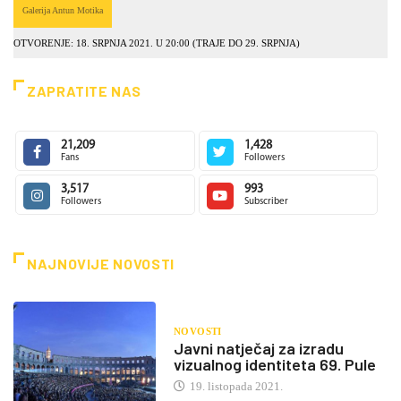
Galerija Antun Motika
OTVORENJE: 18. SRPNJA 2021. U 20:00 (TRAJE DO 29. SRPNJA)
ZAPRATITE NAS
21,209
1,428
Fans
Followers
3,517
993
Followers
Subscriber
NAJNOVIJE NOVOSTI
NOVOSTI
Javni natječaj za izradu
vizualnog identiteta 69. Pule
19. listopada 2021.