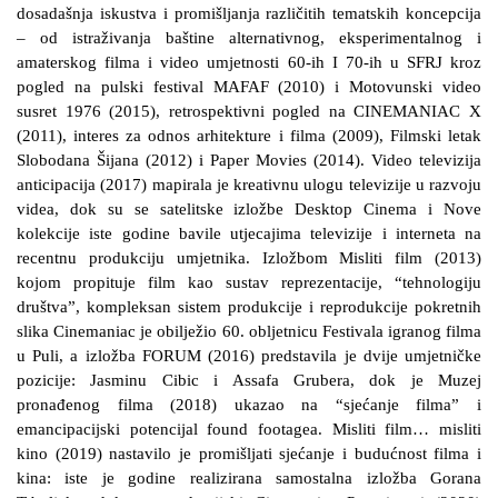
dosadašnja iskustva i promišljanja različitih tematskih koncepcija
– od istraživanja baštine alternativnog, eksperimentalnog i
amaterskog filma i video umjetnosti 60-ih I 70-ih u SFRJ kroz
pogled na pulski festival MAFAF (2010) i Motovunski video
susret 1976 (2015), retrospektivni pogled na CINEMANIAC X
(2011), interes za odnos arhitekture i filma (2009), Filmski letak
Slobodana Šijana (2012) i Paper Movies (2014). Video televizija
anticipacija (2017) mapirala je kreativnu ulogu televizije u razvoju
videa, dok su se satelitske izložbe Desktop Cinema i Nove
kolekcije iste godine bavile utjecajima televizije i interneta na
recentnu produkciju umjetnika. Izložbom Misliti film (2013)
kojom propituje film kao sustav reprezentacije, “tehnologiju
društva”, kompleksan sistem produkcije i reprodukcije pokretnih
slika Cinemaniac je obilježio 60. obljetnicu Festivala igranog filma
u Puli, a izložba FORUM (2016) predstavila je dvije umjetničke
pozicije: Jasminu Cibic i Assafa Grubera, dok je Muzej
pronađenog filma (2018) ukazao na “sjećanje filma” i
emancipacijski potencijal found footagea. Misliti film… misliti
kino (2019) nastavilo je promišljati sjećanje i budućnost filma i
kina: iste je godine realizirana samostalna izložba Gorana