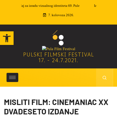
Izvučeni dobitnici nagradne igre
7. kolovoza 2026.
Open toolbar
PULSKI FILMSKI FESTIVAL
17. - 24.7.2021.
MISLITI FILM: CINEMANIAC XX
DVADESETO IZDANJE