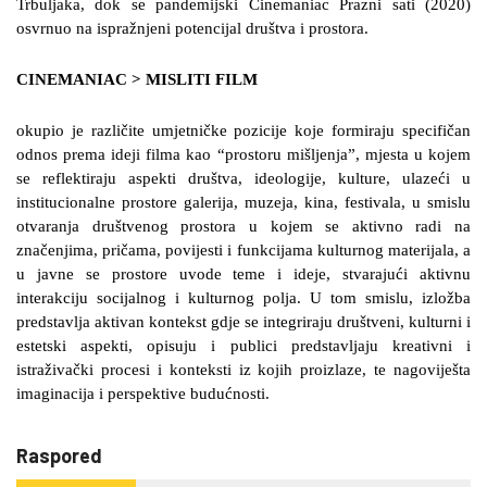
Trbuljaka, dok se pandemijski Cinemaniac Prazni sati (2020)
osvrnuo na ispražnjeni potencijal društva i prostora.
CINEMANIAC > MISLITI FILM
okupio je različite umjetničke pozicije koje formiraju specifičan
odnos prema ideji filma kao “prostoru mišljenja”, mjesta u kojem
se reflektiraju aspekti društva, ideologije, kulture, ulazeći u
institucionalne prostore galerija, muzeja, kina, festivala, u smislu
otvaranja društvenog prostora u kojem se aktivno radi na
značenjima, pričama, povijesti i funkcijama kulturnog materijala, a
u javne se prostore uvode teme i ideje, stvarajući aktivnu
interakciju socijalnog i kulturnog polja. U tom smislu, izložba
predstavlja aktivan kontekst gdje se integriraju društveni, kulturni i
estetski aspekti, opisuju i publici predstavljaju kreativni i
istraživački procesi i konteksti iz kojih proizlaze, te nagoviješta
imaginacija i perspektive budućnosti.
Raspored