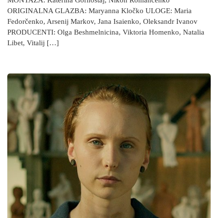
MONTAŽA: Katerina Gornostaj, Nikon Romančenko
ORIGINALNA GLAZBA: Maryanna Kločko ULOGE: Maria
Fedorčenko, Arsenij Markov, Jana Isaienko, Oleksandr Ivanov
PRODUCENTI: Olga Beshmelnicina, Viktoria Homenko, Natalia
Libet, Vitalij […]