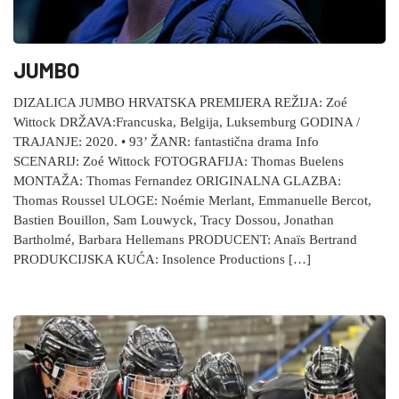
JUMBO
DIZALICA JUMBO HRVATSKA PREMIJERA REŽIJA: Zoé
Wittock DRŽAVA:Francuska, Belgija, Luksemburg GODINA /
TRAJANJE: 2020. • 93’ ŽANR: fantastična drama Info
SCENARIJ: Zoé Wittock FOTOGRAFIJA: Thomas Buelens
MONTAŽA: Thomas Fernandez ORIGINALNA GLAZBA:
Thomas Roussel ULOGE: Noémie Merlant, Emmanuelle Bercot,
Bastien Bouillon, Sam Louwyck, Tracy Dossou, Jonathan
Bartholmé, Barbara Hellemans PRODUCENT: Anaïs Bertrand
PRODUKCIJSKA KUĆA: Insolence Productions […]