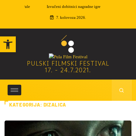
Izvučeni dobitnici nagradne igre
7. kolovoza 2026.
Open toolbar
PULSKI FILMSKI FESTIVAL
17. - 24.7.2021.
KATEGORIJA:
DIZALICA