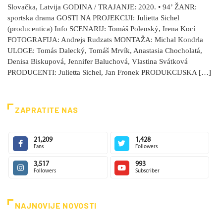
Slovačka, Latvija GODINA / TRAJANJE: 2020. • 94’ ŽANR:
sportska drama GOSTI NA PROJEKCIJI: Julietta Sichel
(producentica) Info SCENARIJ: Tomáš Polenský, Irena Kocí
FOTOGRAFIJA: Andrejs Rudzats MONTAŽA: Michal Kondrla
ULOGE: Tomás Dalecký, Tomáš Mrvík, Anastasia Chocholatá,
Denisa Biskupová, Jennifer Baluchová, Vlastina Svátková
PRODUCENTI: Julietta Sichel, Jan Fronek PRODUKCIJSKA […]
ZAPRATITE NAS
21,209
1,428
Fans
Followers
3,517
993
Followers
Subscriber
NAJNOVIJE NOVOSTI