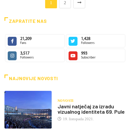
1
2
ZAPRATITE NAS
21,209
1,428
Fans
Followers
3,517
993
Followers
Subscriber
NAJNOVIJE NOVOSTI
NOVOSTI
Javni natječaj za izradu
vizualnog identiteta 69. Pule
19. listopada 2021.