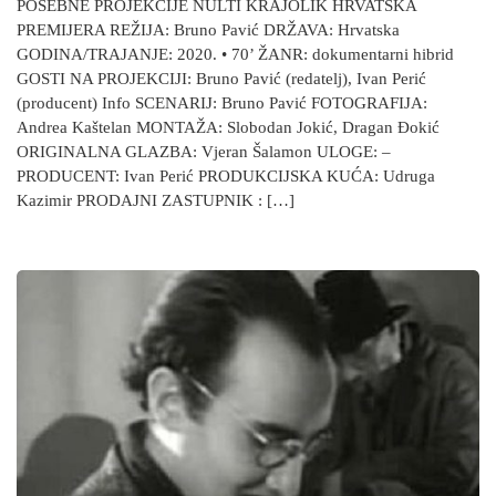
POSEBNE PROJEKCIJE NULTI KRAJOLIK HRVATSKA
PREMIJERA REŽIJA: Bruno Pavić DRŽAVA: Hrvatska
GODINA/TRAJANJE: 2020. • 70’ ŽANR: dokumentarni hibrid
GOSTI NA PROJEKCIJI: Bruno Pavić (redatelj), Ivan Perić
(producent) Info SCENARIJ: Bruno Pavić FOTOGRAFIJA:
Andrea Kaštelan MONTAŽA: Slobodan Jokić, Dragan Đokić
ORIGINALNA GLAZBA: Vjeran Šalamon ULOGE: –
PRODUCENT: Ivan Perić PRODUKCIJSKA KUĆA: Udruga
Kazimir PRODAJNI ZASTUPNIK : […]