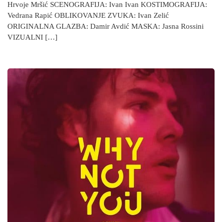
Hrvoje Mršić SCENOGRAFIJA: Ivan Ivan KOSTIMOGRAFIJA:
Vedrana Rapić OBLIKOVANJE ZVUKA: Ivan Zelić
ORIGINALNA GLAZBA: Damir Avdić MASKA: Jasna Rossini
VIZUALNI […]