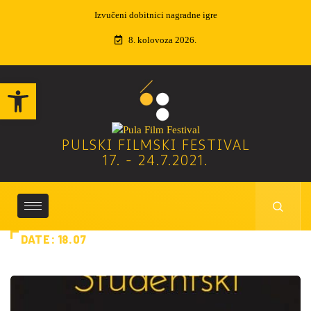
Izvučeni dobitnici nagradne igre
8. kolovoza 2026.
Open toolbar
PULSKI FILMSKI FESTIVAL
17. - 24.7.2021.
DATE:
18.07