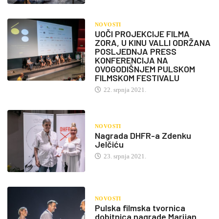
NOVOSTI
UOČI PROJEKCIJE FILMA
ZORA, U KINU VALLI ODRŽANA
POSLJEDNJA PRESS
KONFERENCIJA NA
OVOGODIŠNJEM PULSKOM
FILMSKOM FESTIVALU
22. srpnja 2021.
NOVOSTI
Nagrada DHFR-a Zdenku
Jelčiću
23. srpnja 2021.
NOVOSTI
Pulska filmska tvornica
dobitnica nagrade Marijan