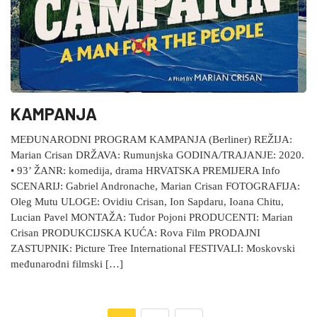
KAMPANJA
MEĐUNARODNI PROGRAM KAMPANJA (Berliner) REŽIJA:
Marian Crisan DRŽAVA: Rumunjska GODINA/TRAJANJE: 2020.
• 93’ ŽANR: komedija, drama HRVATSKA PREMIJERA Info
SCENARIJ: Gabriel Andronache, Marian Crisan FOTOGRAFIJA:
Oleg Mutu ULOGE: Ovidiu Crisan, Ion Sapdaru, Ioana Chitu,
Lucian Pavel MONTAŽA: Tudor Pojoni PRODUCENTI: Marian
Crisan PRODUKCIJSKA KUĆA: Rova Film PRODAJNI
ZASTUPNIK: Picture Tree International FESTIVALI: Moskovski
međunarodni filmski […]