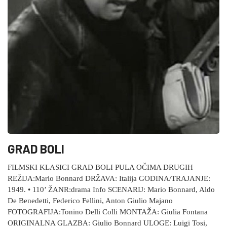
GRAD BOLI
FILMSKI KLASICI GRAD BOLI PULA OČIMA DRUGIH
REŽIJA:Mario Bonnard DRŽAVA: Italija GODINA/TRAJANJE:
1949. • 110’ ŽANR:drama Info SCENARIJ: Mario Bonnard, Aldo
De Benedetti, Federico Fellini, Anton Giulio Majano
FOTOGRAFIJA:Tonino Delli Colli MONTAŽA: Giulia Fontana
ORIGINALNA GLAZBA: Giulio Bonnard ULOGE: Luigi Tosi,