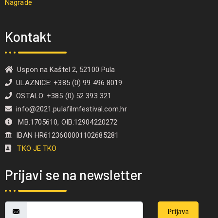
Nagrade
Kontakt
Uspon na Kaštel 2, 52100 Pula
ULAZNICE: +385 (0) 99 496 8019
OSTALO: +385 (0) 52 393 321
info@2021.pulafilmfestival.com.hr
MB:1705610, OIB:12904220272
IBAN HR6123600001102685281
TKO JE TKO
Prijavi se na newsletter
Prijava