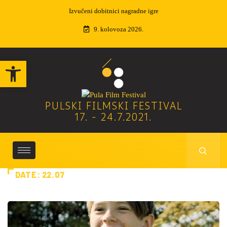
Izvučeni dobitnici nagradne igre
9. kolovoza 2026.
Open toolbar
PULSKI FILMSKI FESTIVAL
17. - 24.7.2021.
DATE:
22.07