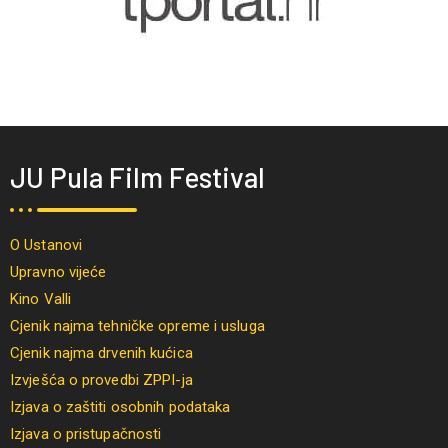
JU Pula Film Festival
O Ustanovi
Upravno vijeće
Kino Valli
Cjenik najma tehničke opreme i usluga
Cjenik najma drvenih kućica
Izvješća o provedbi ZPPI-ja
Izjava o zaštiti osobnih podataka
Izjava o pristupačnosti