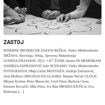
ZASTOJ
POSEBNE PROJEKCIJE ZASTOJ REŽIJA: Vinko Möderndorfer
DRŽAVA: Slovenija, Srbija, Sjeverna Makedonija
GODINA/TRAJANJE: 2021. • 87’ ŽANR: drama IN MEMORIAM
ANDRIJA ZAFRANOVIĆ Info SCENARIJ: Vinko Möderndorfer
FOTOGRAFIJA: Mitja Ličen MONTAŽA: Andrija Zafranović,
Jurij Moškon ORIGINALNA GLAZBA: Marjan Nećak ULOGE:
Mirjam Korbar, Peter Musevski, Uroš Fürst, Barbara Cerar,
Klemen Kovačič, Mila Fürst, Ivo Ban PRODUCENTICA: Eva
Rohrman […]