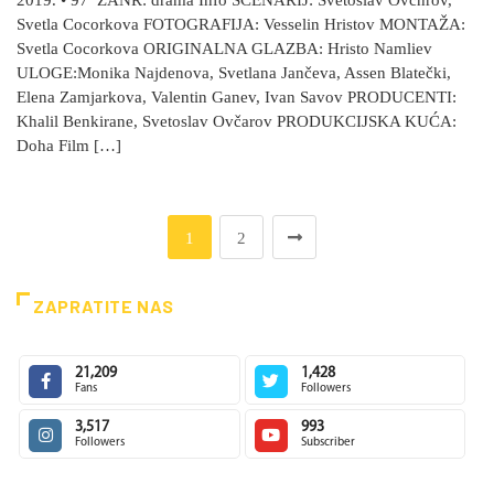
Svetla Cocorkova FOTOGRAFIJA: Vesselin Hristov MONTAŽA:
Svetla Cocorkova ORIGINALNA GLAZBA: Hristo Namliev
ULOGE:Monika Najdenova, Svetlana Jančeva, Assen Blatečki,
Elena Zamjarkova, Valentin Ganev, Ivan Savov PRODUCENTI:
Khalil Benkirane, Svetoslav Ovčarov PRODUKCIJSKA KUĆA:
Doha Film […]
1
2
ZAPRATITE NAS
21,209
1,428
Fans
Followers
3,517
993
Followers
Subscriber