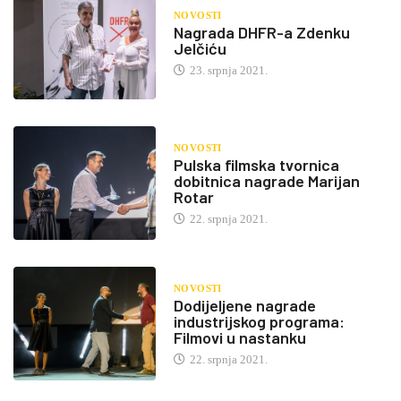
NOVOSTI
Nagrada DHFR-a Zdenku
Jelčiću
23. srpnja 2021.
NOVOSTI
Pulska filmska tvornica
dobitnica nagrade Marijan
Rotar
22. srpnja 2021.
NOVOSTI
Dodijeljene nagrade
industrijskog programa:
Filmovi u nastanku
22. srpnja 2021.