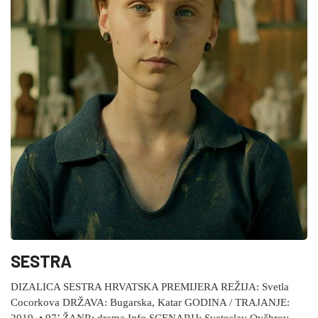
SESTRA
DIZALICA SESTRA HRVATSKA PREMIJERA REŽIJA: Svetla
Cocorkova DRŽAVA: Bugarska, Katar GODINA / TRAJANJE:
2019. • 97’ ŽANR: drama Info SCENARIJ: Svetoslav Ovčhrov,