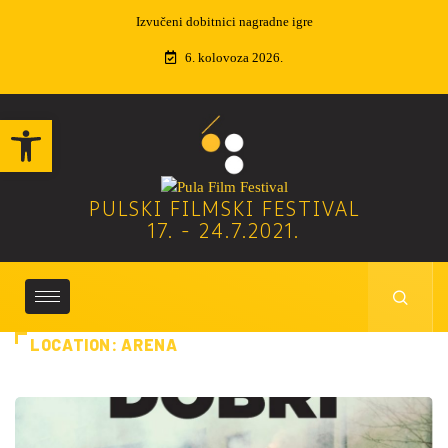
Izvučeni dobitnici nagradne igre
6. kolovoza 2026.
Open toolbar
PULSKI FILMSKI FESTIVAL
17. - 24.7.2021.
LOCATION:
ARENA