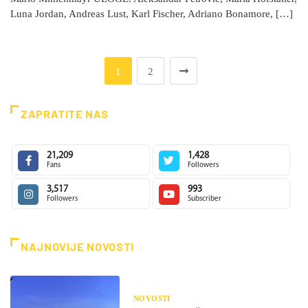
Luna Jordan, Andreas Lust, Karl Fischer, Adriano Bonamore, […]
1
2
ZAPRATITE NAS
21,209
1,428
Fans
Followers
3,517
993
Followers
Subscriber
NAJNOVIJE NOVOSTI
NOVOSTI