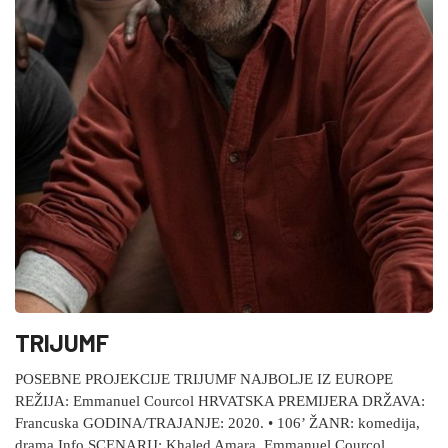
TRIJUMF
POSEBNE PROJEKCIJE TRIJUMF NAJBOLJE IZ EUROPE
REŽIJA: Emmanuel Courcol HRVATSKA PREMIJERA DRŽAVA:
Francuska GODINA/TRAJANJE: 2020. • 106’ ŽANR: komedija,
drama Info SCENARIJ: Khaled Amara, Emmanuel Courcol,