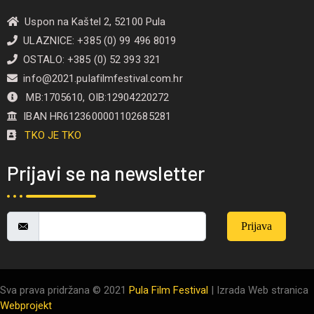
Uspon na Kaštel 2, 52100 Pula
ULAZNICE: +385 (0) 99 496 8019
OSTALO: +385 (0) 52 393 321
info@2021.pulafilmfestival.com.hr
MB:1705610, OIB:12904220272
IBAN HR6123600001102685281
TKO JE TKO
Prijavi se na newsletter
Prijava
Sva prava pridržana © 2021
Pula Film Festival
| Izrada Web stranica
Webprojekt