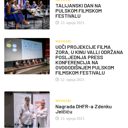
NOVOSTI
TALIJANSKI DAN NA
PULSKOM FILMSKOM
FESTIVALU
23. srpnja 2021.
NOVOSTI
UOČI PROJEKCIJE FILMA
ZORA, U KINU VALLI ODRŽANA
POSLJEDNJA PRESS
KONFERENCIJA NA
OVOGODIŠNJEM PULSKOM
FILMSKOM FESTIVALU
22. srpnja 2021.
NOVOSTI
Nagrada DHFR-a Zdenku
Jelčiću
23. srpnja 2021.