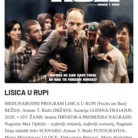
LISICA U RUPI
MEĐUNARODNI PROGRAM LISICA U RUPI (Fuchs im Bau)
REŽIJA: Arman T. Riahi DRŽAVA: Austrija GODINA/TRAJANJE:
2020. • 103’ ŽANR: drama HRVATSKA PREMIJERA NAGRADE:
Nagrada Max Ophüls – najbolji redatelj, najbolji scenarij, Nagrada
žirija mladih Info SCENARIJ: Arman T. Riahi FOTOGRAFIJA:
Mario Minichmayr ULOGE: Aleksandar Petrović, Maria Hofstätter,