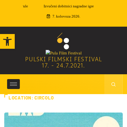
Izvučeni dobitnici nagradne igre
7. kolovoza 2026.
Open toolbar
PULSKI FILMSKI FESTIVAL
17. - 24.7.2021.
LOCATION:
CIRCOLO