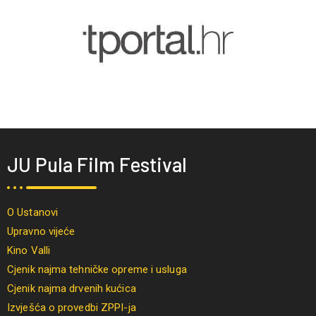
JU Pula Film Festival
O Ustanovi
Upravno vijeće
Kino Valli
Cjenik najma tehničke opreme i usluga
Cjenik najma drvenih kućica
Izvješća o provedbi ZPPI-ja