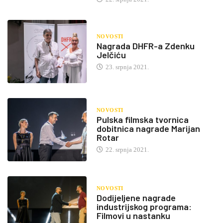
NOVOSTI
Nagrada DHFR-a Zdenku
Jelčiću
23. srpnja 2021.
NOVOSTI
Pulska filmska tvornica
dobitnica nagrade Marijan
Rotar
22. srpnja 2021.
NOVOSTI
Dodijeljene nagrade
industrijskog programa:
Filmovi u nastanku