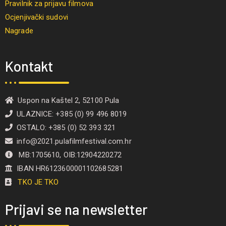
Pravilnik za prijavu filmova
Ocjenjivački sudovi
Nagrade
Kontakt
Uspon na Kaštel 2, 52100 Pula
ULAZNICE: +385 (0) 99 496 8019
OSTALO: +385 (0) 52 393 321
info@2021.pulafilmfestival.com.hr
MB:1705610, OIB:12904220272
IBAN HR6123600001102685281
TKO JE TKO
Prijavi se na newsletter