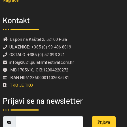
Nagrade
Kontakt
Uspon na Kaštel 2, 52100 Pula
ULAZNICE: +385 (0) 99 496 8019
OSTALO: +385 (0) 52 393 321
info@2021.pulafilmfestival.com.hr
MB:1705610, OIB:12904220272
IBAN HR6123600001102685281
TKO JE TKO
Prijavi se na newsletter
Prijava