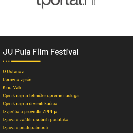
JU Pula Film Festival
O Ustanovi
Upravno vijeće
Kino Valli
Cjenik najma tehničke opreme i usluga
Cjenik najma drvenih kućica
Izvješća o provedbi ZPPI-ja
Izjava o zaštiti osobnih podataka
Izjava o pristupačnosti