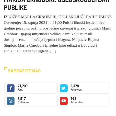
PUBLIKE
IZLOŽBE MARIJA CRNOBORI: OSLUŠKUJUĆI DAH PUBLIKE
Otvorenje: 15. srpnja 2021. u 21:00 Pulski filmski festival ove
godine posebnu pažnju posvećuje čuvenoj istarskoj glumici Mariji
Crnobori, sjajnoj umjetnici i velikoj dami koju su resili
dostojanstvo, unutrašnja ljepota i blagost. Na poziv Bojana
Stupice, Marija Crnobori iz rodne Istre odlazi u Beograd i
sudjeluje u građenju ugleda […]
ZAPRATITE NAS
21,209
1,428
Fans
Followers
3,517
993
Followers
Subscriber