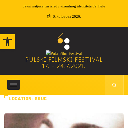
 identiteta 69. Pule
Izvučeni dobitnici nagradne igre
6. kolovoza 2026.
Open toolbar
PULSKI FILMSKI FESTIVAL
17. - 24.7.2021.
LOCATION:
SKUC