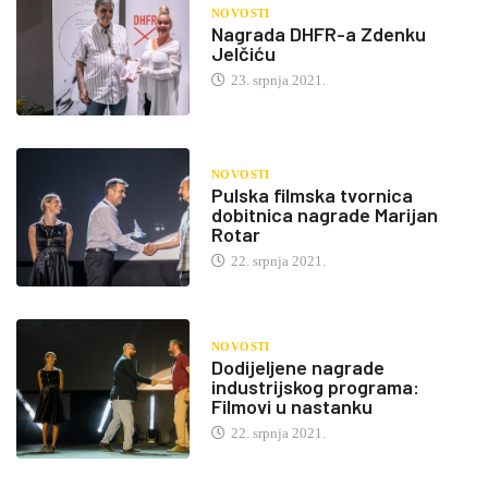
NOVOSTI
Nagrada DHFR-a Zdenku
Jelčiću
23. srpnja 2021.
NOVOSTI
Pulska filmska tvornica
dobitnica nagrade Marijan
Rotar
22. srpnja 2021.
NOVOSTI
Dodijeljene nagrade
industrijskog programa:
Filmovi u nastanku
22. srpnja 2021.