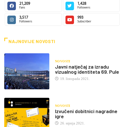
21,209
1,428
Fans
Followers
3,517
993
Followers
Subscriber
NAJNOVIJE NOVOSTI
NOVOSTI
Javni natječaj za izradu
vizualnog identiteta 69. Pule
19. listopada 2021.
NOVOSTI
Izvučeni dobitnici nagradne
igre
26. srpnja 2021.