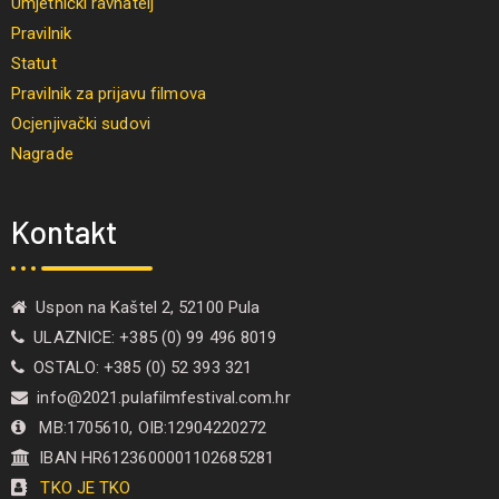
Umjetnički ravnatelj
Pravilnik
Statut
Pravilnik za prijavu filmova
Ocjenjivački sudovi
Nagrade
Kontakt
Uspon na Kaštel 2, 52100 Pula
ULAZNICE: +385 (0) 99 496 8019
OSTALO: +385 (0) 52 393 321
info@2021.pulafilmfestival.com.hr
MB:1705610, OIB:12904220272
IBAN HR6123600001102685281
TKO JE TKO