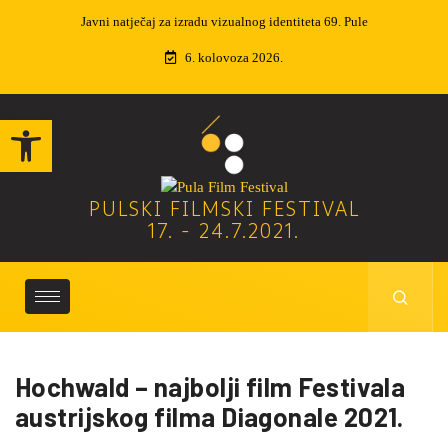
ntiteta 69. Pule
Izvučeni dobitnici nagradne igre
6. kolovoza 2026.
Open toolbar
PULSKI FILMSKI FESTIVAL
17. - 24.7.2021.
Hochwald – najbolji film Festivala
austrijskog filma Diagonale 2021.