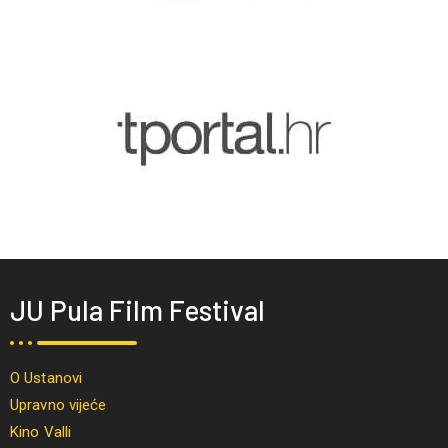
JU Pula Film Festival
O Ustanovi
Upravno vijeće
Kino Valli