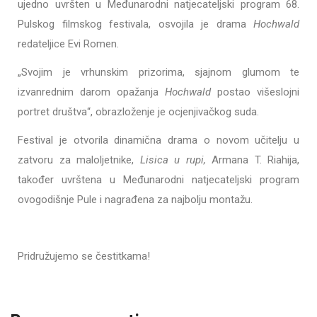
ujedno uvršten u Međunarodni natjecateljski program 68.
Pulskog filmskog festivala, osvojila je drama
Hochwald
redateljice Evi Romen.
„Svojim je vrhunskim prizorima, sjajnom glumom te
izvanrednim darom opažanja
Hochwald
postao višeslojni
portret društva“, obrazloženje je ocjenjivačkog suda.
Festival je otvorila dinamična drama o novom učitelju u
zatvoru za maloljetnike,
Lisica u rupi,
Armana T. Riahija,
također uvrštena u Međunarodni natjecateljski program
ovogodišnje Pule i nagrađena za najbolju montažu.
Pridružujemo se čestitkama!