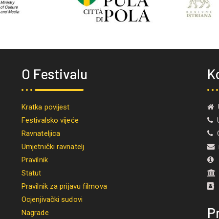
O Festivalu
K
Kratka povijest
U
Festivalsko vijeće
U
Ravnateljica
O
Umjetnički ravnatelj
i
Pravilnik
M
Statut
Pravilnik za prijavu filmova
Ocjenjivački sudovi
Pr
Nagrade