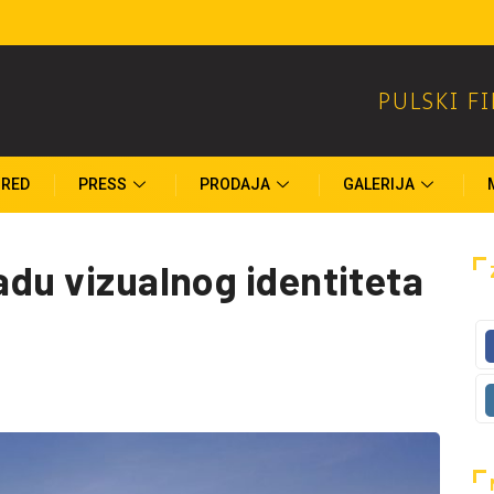
bitnici nagradne igre
PULSKI F
RED
PRESS
PRODAJA
GALERIJA
radu vizualnog identiteta