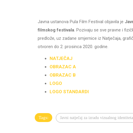
Javna ustanova Pula Film Festival objavila je
Javn
filmskog festivala
. Pozivaju se sve pravne i fiz
predlože, uz zadane smjernice iz Natječaja, grafič
otvoren do 2. prosinca 2020. godine.
NATJEČAJ
OBRAZAC A
OBRAZAC B
LOGO
LOGO STANDARDI
Tags:
Javni natječaj za izradu vizualnog identitet