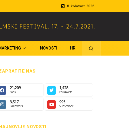
8. kolovoza 2026.
ILMSKI FESTIVAL
,
17. - 24.7.2021.
MARKETING
NOVOSTI
HR
ZAPRATITE NAS
21,209
1,428
Fans
Followers
3,517
993
Followers
Subscriber
NAJNOVIJE NOVOSTI