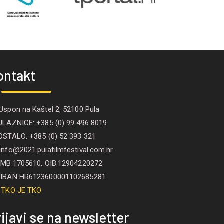
ontakt
spon na Kaštel 2, 52100 Pula
LAZNICE: +385 (0) 99 496 8019
STALO: +385 (0) 52 393 321
nfo@2021.pulafilmfestival.com.hr
B:1705610, OIB:12904220272
IBAN HR6123600001102685281
TKO JE TKO
ijavi se na newsletter