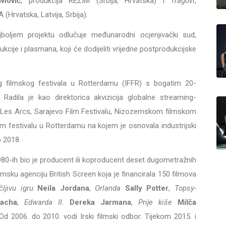
vlović
, produkcija REŽIM (Srbija, Hrvatska) i
Tragovi
,
(Hrvatska, Latvija, Srbija).
jboljem projektu odlučuje međunarodni ocjenjivački sud,
kcije i plasmana, koji će dodijeliti vrijedne postprodukcijske
 filmskog festivala u Rotterdamu (IFFR) s bogatim 20-
 Radila je kao direktorica akvizicija globalne streaming-
 Les Arcs, Sarajevo Film Festivalu, Nizozemskom filmskom
 festivalu u Rotterdamu na kojem je osnovala industrijski
 2018.
980-ih bio je producent ili koproducent deset dugometražnih
lmsku agenciju British Screen koja je financirala 150 filmova
čljivu igru
Neila Jordana
,
Orlanda
Sally Potter
,
Topsy-
acha
,
Edwarda II.
Dereka Jarmana
,
Prije kiše
Milča
 Od 2006. do 2010. vodi Irski filmski odbor. Tijekom 2015. i