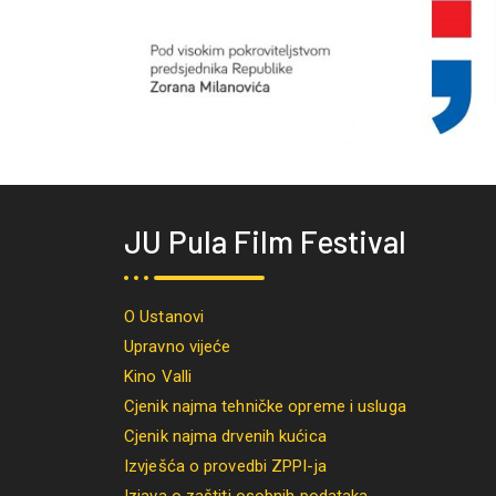
JU Pula Film Festival
O Ustanovi
Upravno vijeće
Kino Valli
Cjenik najma tehničke opreme i usluga
Cjenik najma drvenih kućica
Izvješća o provedbi ZPPI-ja
Izjava o zaštiti osobnih podataka