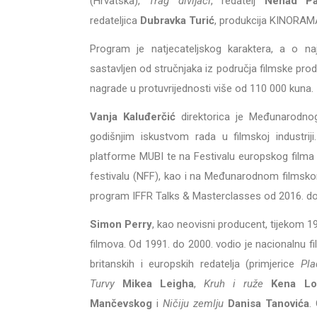
(Hrvatska),
Trag divljači
, redatelj
Nenad Pa
redateljica
Dubravka Turić
, produkcija KINORAMA 
Program je natjecateljskog karaktera, a o na
sastavljen od stručnjaka iz područja filmske produ
nagrade u protuvrijednosti više od 110 000 kuna.
Vanja Kaluđerčić
direktorica je Međunarodnog
godišnjim iskustvom rada u filmskoj industriji.
platforme MUBI te na Festivalu europskog filma
festivalu (NFF), kao i na Međunarodnom filmskom
program IFFR Talks & Masterclasses od 2016. do
Simon Perry
, kao neovisni producent, tijekom 1
filmova. Od 1991. do 2000. vodio je nacionalnu fi
britanskih i europskih redatelja (primjerice
Pla
Turvy
Mikea Leigha
,
Kruh i ruže
Kena Lo
Mančevskog
i
Ničiju zemlju
Danisa Tanovića
.