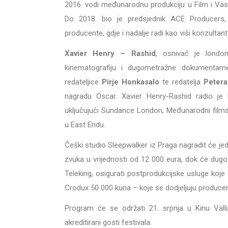
2016. vodi međunarodnu produkciju u Film i Väs
Do 2018. bio je predsjednik ACE Producers,
producente, gdje i nadalje radi kao viši konzultant
Xavier Henry – Rashid
, osnivač je london
kinematografiju i dugometražne dokumentarn
redateljice
Pirje Honkasalo
te redatelja
Petera
nagradu Oscar. Xavier Henry-Rashid radio je 
uključujući Sundance London, Međunarodni filmski
u East Endu.
Češki studio Sleepwalker iz Praga nagradit će j
zvuka u vrijednosti od 12 000 eura, dok će dugo
Teleking, osigurati postprodukcijske usluge koje 
Crodux 50 000 kuna – koje se dodjeljuju producen
Program će se održati 21. srpnja u Kinu Vall
akreditirani gosti festivala.