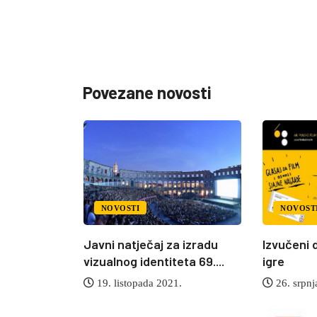
Povezane novosti
NOVOSTI
NOVOST
ULSKOG
Javni natječaj za izradu
Izvučeni 
VALA
vizualnog identiteta 69....
igre
19. listopada 2021.
26. srpnj