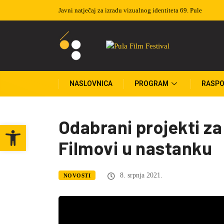
ni natječaj za izradu vizualnog identiteta 69. Pule
Izvučeni dobitnici nagradne igre
NASLOVNICA
PROGRAM
RASPO
Odabrani projekti za
Open toolbar
Filmovi u nastanku
8. srpnja 2021.
NOVOSTI