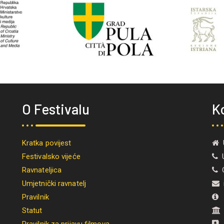
O Festivalu
K
Kratka povijest
U
Festivalsko vijeće
U
Ravnateljica
O
Umjetnički ravnatelj
i
Pravilnik
M
Statut
Pravilnik za prijavu filmova