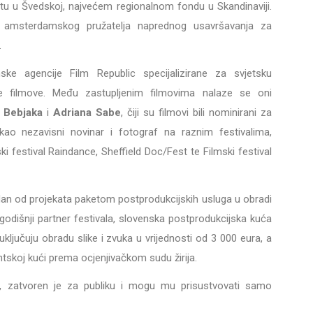
tu u Švedskoj, najvećem regionalnom fondu u Skandinaviji.
 amsterdamskog pružatelja naprednog usavršavanja za
.
ske agencije Film Republic specijalizirane za svjetsku
e filmove. Među zastupljenim filmovima nalaze se oni
 Bebjaka
i
Adriana Sabe
, čiji su filmovi bili nominirani za
kao nezavisni novinar i fotograf na raznim festivalima,
 festival Raindance, Sheffield Doc/Fest te Filmski festival
edan od projekata paketom postprodukcijskih usluga u obradi
godišnji partner festivala, slovenska postprodukcijska kuća
uključuju obradu slike i zvuka u vrijednosti od 3 000 eura, a
tskoj kući prema ocjenjivačkom sudu žirija.
i, zatvoren je za publiku i mogu mu prisustvovati samo