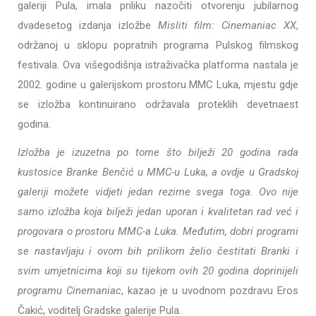
galeriji Pula, imala priliku nazočiti otvorenju jubilarnog
dvadesetog izdanja izložbe
Misliti film: Cinemaniac XX
,
održanoj u sklopu popratnih programa Pulskog filmskog
festivala. Ova višegodišnja istraživačka platforma nastala je
2002. godine u galerijskom prostoru MMC Luka, mjestu gdje
se izložba kontinuirano održavala proteklih devetnaest
godina.
Izložba je izuzetna po tome što bilježi 20 godina rada
kustosice Branke Benčić u MMC-u Luka, a ovdje u Gradskoj
galeriji možete vidjeti jedan rezime svega toga. Ovo nije
samo izložba koja bilježi jedan uporan i kvalitetan rad već i
progovara o prostoru MMC-a Luka. Međutim, dobri programi
se nastavljaju i ovom bih prilikom želio čestitati Branki i
svim umjetnicima koji su tijekom ovih 20 godina doprinijeli
programu Cinemaniac
, kazao je u uvodnom pozdravu Eros
Čakić, voditelj Gradske galerije Pula.