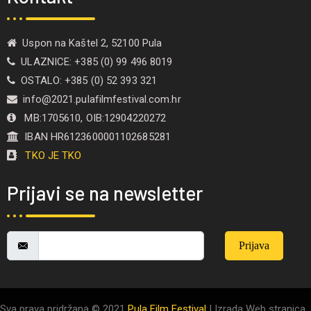
Uspon na Kaštel 2, 52100 Pula
ULAZNICE: +385 (0) 99 496 8019
OSTALO: +385 (0) 52 393 321
info@2021.pulafilmfestival.com.hr
MB:1705610, OIB:12904220272
IBAN HR6123600001102685281
TKO JE TKO
Prijavi se na newsletter
Prijava
Sva prava pridržana © 2021
Pula Film Festival
| Izrada Web stranica