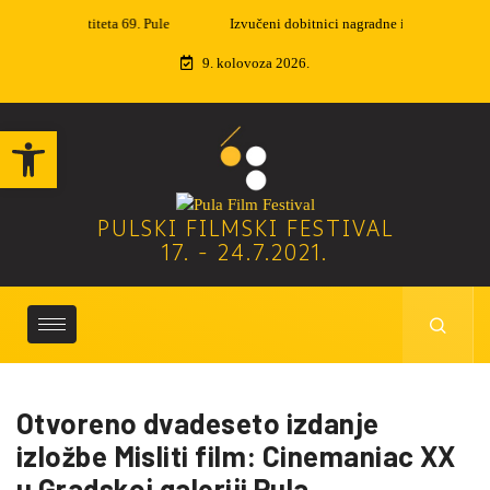
Izvučeni dobitnici nagradne igre
9. kolovoza 2026.
Open toolbar
PULSKI FILMSKI FESTIVAL
17. - 24.7.2021.
Otvoreno dvadeseto izdanje
izložbe Misliti film: Cinemaniac XX
u Gradskoj galeriji Pula