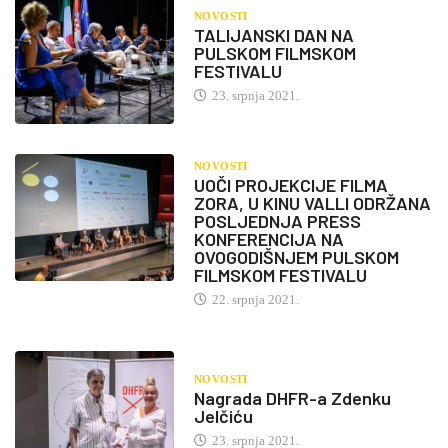
NOVOSTI
TALIJANSKI DAN NA
PULSKOM FILMSKOM
FESTIVALU
23. srpnja 2021.
NOVOSTI
UOČI PROJEKCIJE FILMA
ZORA, U KINU VALLI ODRŽANA
POSLJEDNJA PRESS
KONFERENCIJA NA
OVOGODIŠNJEM PULSKOM
FILMSKOM FESTIVALU
22. srpnja 2021.
NOVOSTI
Nagrada DHFR-a Zdenku
Jelčiću
23. srpnja 2021.