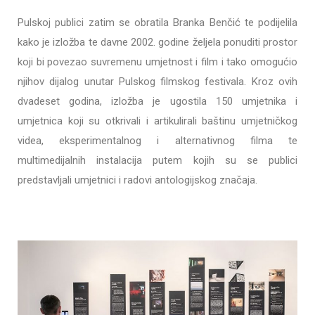
Pulskoj publici zatim se obratila Branka Benčić te podijelila
kako je izložba te davne 2002. godine željela ponuditi prostor
koji bi povezao suvremenu umjetnost i film i tako omogućio
njihov dijalog unutar Pulskog filmskog festivala. Kroz ovih
dvadeset godina, izložba je ugostila 150 umjetnika i
umjetnica koji su otkrivali i artikulirali baštinu umjetničkog
videa, eksperimentalnog i alternativnog filma te
multimedijalnih instalacija putem kojih su se publici
predstavljali umjetnici i radovi antologijskog značaja.