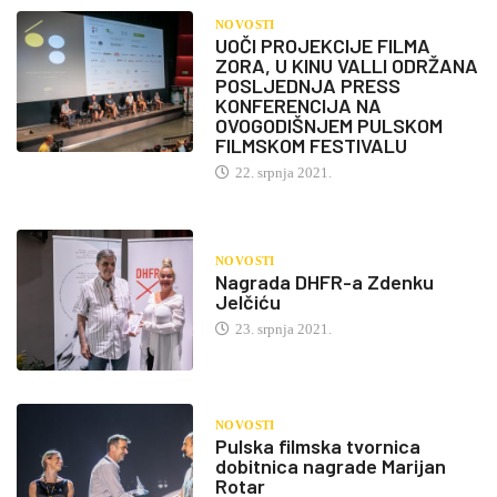
NOVOSTI
UOČI PROJEKCIJE FILMA
ZORA, U KINU VALLI ODRŽANA
POSLJEDNJA PRESS
KONFERENCIJA NA
OVOGODIŠNJEM PULSKOM
FILMSKOM FESTIVALU
22. srpnja 2021.
NOVOSTI
Nagrada DHFR-a Zdenku
Jelčiću
23. srpnja 2021.
NOVOSTI
Pulska filmska tvornica
dobitnica nagrade Marijan
Rotar