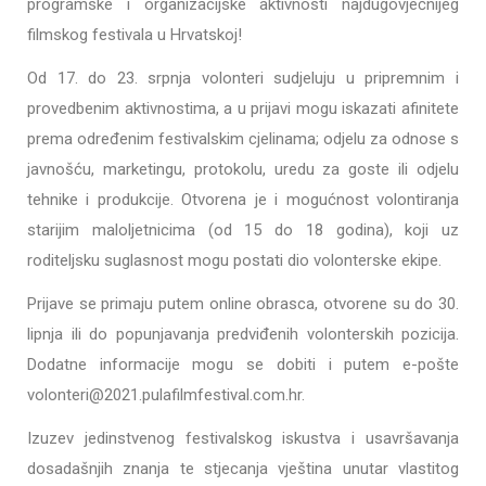
programske i organizacijske aktivnosti najdugovječnijeg
filmskog festivala u Hrvatskoj!
Od 17. do 23. srpnja volonteri sudjeluju u pripremnim i
provedbenim aktivnostima, a u prijavi mogu iskazati afinitete
prema određenim festivalskim cjelinama; odjelu za odnose s
javnošću, marketingu, protokolu, uredu za goste ili odjelu
tehnike i produkcije. Otvorena je i mogućnost volontiranja
starijim maloljetnicima (od 15 do 18 godina), koji uz
roditeljsku suglasnost mogu postati dio volonterske ekipe.
Prijave se primaju putem online obrasca, otvorene su do 30.
lipnja ili do popunjavanja predviđenih volonterskih pozicija.
Dodatne informacije mogu se dobiti i putem e-pošte
volonteri@2021.pulafilmfestival.com.hr.
Izuzev jedinstvenog festivalskog iskustva i usavršavanja
dosadašnjih znanja te stjecanja vještina unutar vlastitog