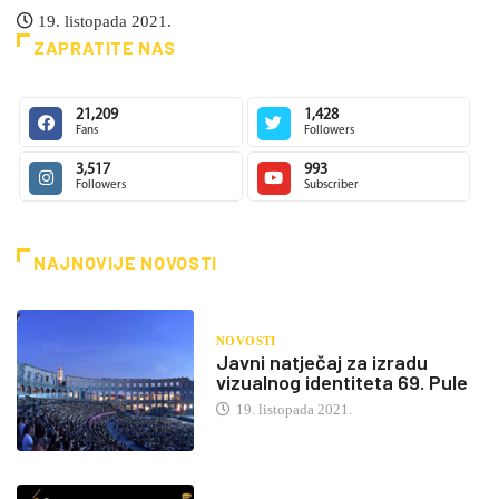
19. listopada 2021.
ZAPRATITE NAS
21,209
1,428
Fans
Followers
3,517
993
Followers
Subscriber
NAJNOVIJE NOVOSTI
NOVOSTI
Javni natječaj za izradu
vizualnog identiteta 69. Pule
19. listopada 2021.