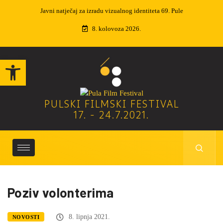
ntiteta 69. Pule
Izvučeni dobitnici nagradne igre
8. kolovoza 2026.
Open toolbar
PULSKI FILMSKI FESTIVAL
17. - 24.7.2021.
Poziv volonterima
8. lipnja 2021.
NOVOSTI