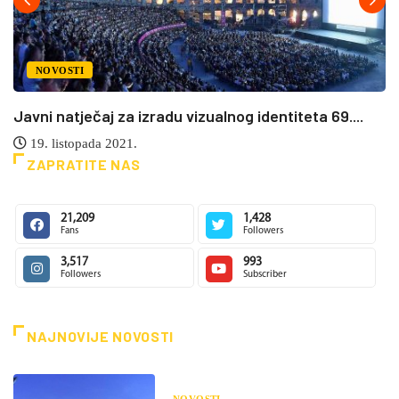
NOVOSTI
Javni natječaj za izradu vizualnog identiteta 69....
19. listopada 2021.
ZAPRATITE NAS
21,209
1,428
Fans
Followers
3,517
993
Followers
Subscriber
NAJNOVIJE NOVOSTI
NOVOSTI