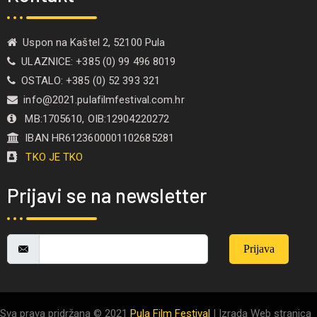
Uspon na Kaštel 2, 52100 Pula
ULAZNICE: +385 (0) 99 496 8019
OSTALO: +385 (0) 52 393 321
info@2021.pulafilmfestival.com.hr
MB:1705610, OIB:12904220272
IBAN HR6123600001102685281
TKO JE TKO
Prijavi se na newsletter
Prijava
Sva prava pridržana © 2021
Pula Film Festival
| Izrada Web stranica