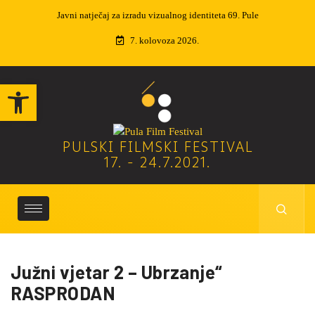
entiteta 69. Pule
Izvučeni dobitnici nagradne igre
7. kolovoza 2026.
Open toolbar
PULSKI FILMSKI FESTIVAL
17. - 24.7.2021.
Južni vjetar 2 – Ubrzanje“
RASPRODAN