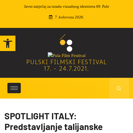
dentiteta 69. Pule
Izvučeni dobitnici nagradne igre
7. kolovoza 2026.
Open toolbar
PULSKI FILMSKI FESTIVAL
17. - 24.7.2021.
SPOTLIGHT ITALY:
Predstavljanje talijanske