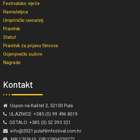
Festivalsko vijeće
Ravnateljica
Umjetnički ravnatelj
Pravilnik
Statut
Pravilnik za prijavu filmova
Ocjenjivački sudovi
Nagrade
Kontakt
Uspon na Kaštel 2, 52100 Pula
ULAZNICE: +385 (0) 99 496 8019
OSTALO: +385 (0) 52 393 321
info@2021.pulafilmfestival.com.hr
MB:1705610, OIB:12904220272