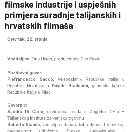
filmske industrije i uspješnih
primjera suradnje talijanskih i
hrvatskih filmaša
Četvrtak, 22. srpnja
Voditeljica
: Tina Hajon, producentica Pari Pikule
Pozdravni govori:
Piefrancesco Sacco
, veleposlanik Republike Italije u
Republici Hrvatskoj i
Davide Bradanini,
generalni konzul
Republike Italije u Rijeci
Govornici:
Sandra Di Carlo,
direktorica ureda u Zagrebu ICE-a –
Talijanskog instituta za vanjsku trgovinu
Roberto Stabile
, voditelj međunarodnih odnosa Talijanskog
nacionalnog udruženja filmske, audiovizualne i