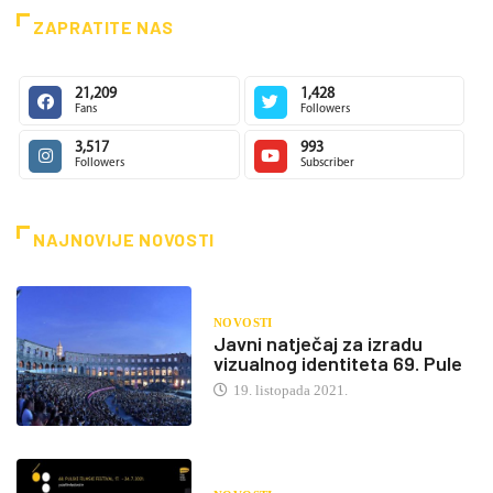
ZAPRATITE NAS
21,209
1,428
Fans
Followers
3,517
993
Followers
Subscriber
NAJNOVIJE NOVOSTI
NOVOSTI
Javni natječaj za izradu
vizualnog identiteta 69. Pule
19. listopada 2021.