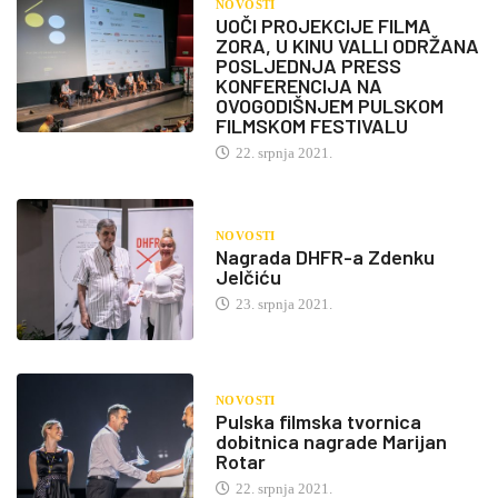
NOVOSTI
UOČI PROJEKCIJE FILMA
ZORA, U KINU VALLI ODRŽANA
POSLJEDNJA PRESS
KONFERENCIJA NA
OVOGODIŠNJEM PULSKOM
FILMSKOM FESTIVALU
22. srpnja 2021.
NOVOSTI
Nagrada DHFR-a Zdenku
Jelčiću
23. srpnja 2021.
NOVOSTI
Pulska filmska tvornica
dobitnica nagrade Marijan
Rotar
22. srpnja 2021.