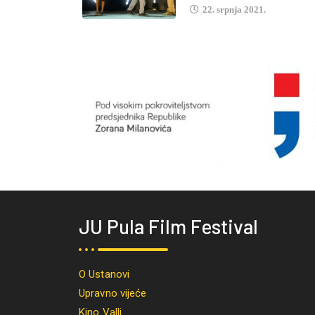
22. srpnja 2021.
JU Pula Film Festival
O Ustanovi
Upravno vijeće
Kino Valli