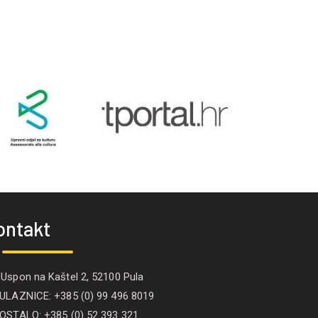
ontakt
Uspon na Kaštel 2, 52100 Pula
LAZNICE: +385 (0) 99 496 8019
STALO: +385 (0) 52 393 321