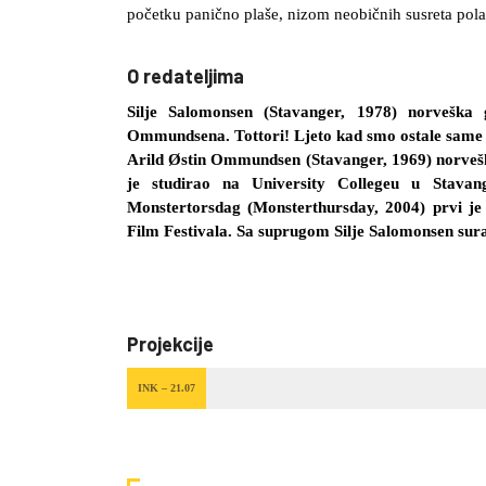
početku panično plaše, nizom neobičnih susreta polako
O redateljima
Silje Salomonsen
(Stavanger, 1978) norveška gl
Ommundsena. Tottori! Ljeto kad smo ostale same n
Arild Østin Ommundsen
(Stavanger, 1969) norveški
je studirao na University Collegeu u Stava
Monstertorsdag (Monsterthursday, 2004) prvi je
Film Festivala. Sa suprugom Silje Salomonsen sur
Projekcije
INK – 21.07