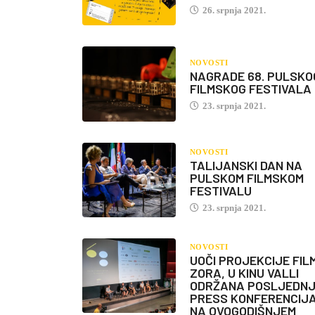
26. srpnja 2021.
NOVOSTI
NAGRADE 68. PULSKO
FILMSKOG FESTIVALA
23. srpnja 2021.
NOVOSTI
TALIJANSKI DAN NA
PULSKOM FILMSKOM
FESTIVALU
23. srpnja 2021.
NOVOSTI
UOČI PROJEKCIJE FIL
ZORA, U KINU VALLI
ODRŽANA POSLJEDN
PRESS KONFERENCIJ
NA OVOGODIŠNJEM