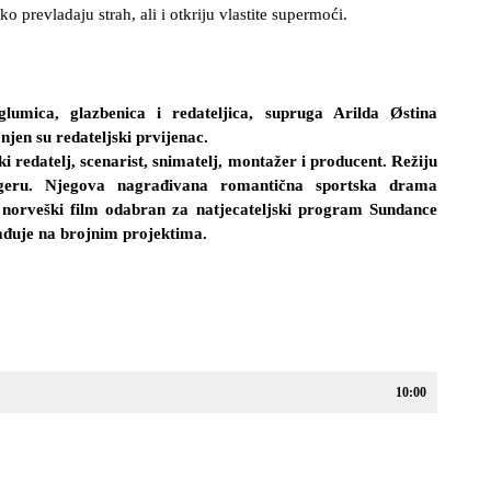
 prevladaju strah, ali i otkriju vlastite supermoći.
umica, glazbenica i redateljica, supruga Arilda Østina
jen su redateljski prvijenac.
 redatelj, scenarist, snimatelj, montažer i producent. Režiju
ngeru. Njegova nagrađivana romantična sportska drama
 norveški film odabran za natjecateljski program Sundance
ađuje na brojnim projektima.
10:00