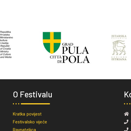
O Festivalu
K
Kratka povijest
Festivalsko vijeće
U
Ravnateljica
O