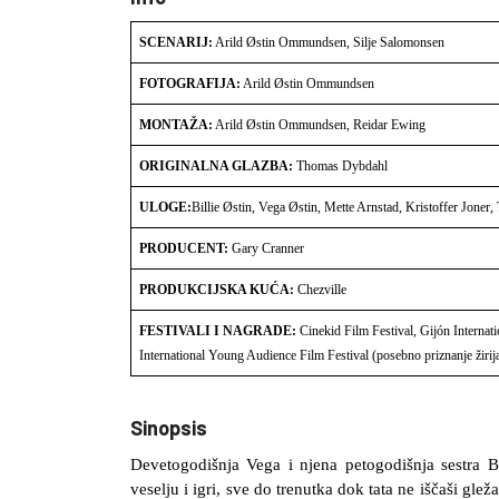
SCENARIJ:
Arild Østin Ommundsen, Silje Salomonsen
FOTOGRAFIJA:
Arild Østin Ommundsen
MONTAŽA:
Arild Østin Ommundsen, Reidar Ewing
ORIGINALNA GLAZBA:
Thomas Dybdahl
ULOGE:
Billie Østin, Vega Østin, Mette Arnstad, Kristoffer Jone
PRODUCENT:
Gary Cranner
PRODUKCIJSKA KUĆA:
Chezville
FESTIVALI I NAGRADE:
Cinekid Film Festival, Gijón Internatio
International Young Audience Film Festival (posebno priznanje žirij
Sinopsis
Devetogodišnja Vega i njena petogodišnja sestra Bi
veselju i igri, sve do trenutka dok tata ne iščaši g