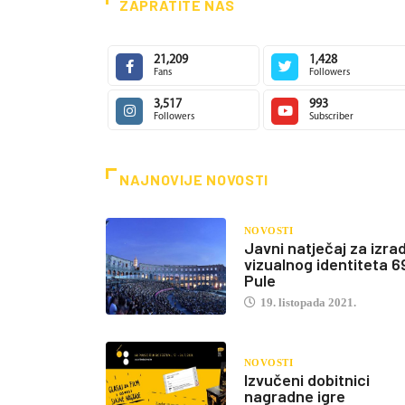
ZAPRATITE NAS
21,209
1,428
Fans
Followers
3,517
993
Followers
Subscriber
NAJNOVIJE NOVOSTI
NOVOSTI
Javni natječaj za izra
vizualnog identiteta 6
Pule
19. listopada 2021.
NOVOSTI
Izvučeni dobitnici
nagradne igre