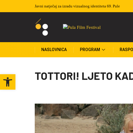
zualnog identiteta 69. Pule
Izvučeni dobitnici nagradne igre
NASLOVNICA
PROGRAM
RASPO
TOTTORI! LJETO KA
Open toolbar