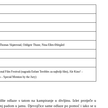
r, Thomas Skjørestad, Oddgeir Thune, Nina Ellen Ødegård
nal Film Festival (nagrada Enfant Terribles za najbolji film), Ale Kino! –
a – Special Mention by the Jury)
llie odlaze s tatom na kampiranje u divljinu. Izlet protječe u
ležanj padom u jamu. Djevojčice same odlaze po pomoć i iako se u