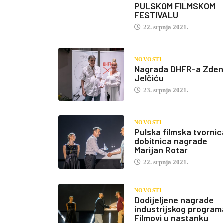
PULSKOM FILMSKOM
FESTIVALU
22. srpnja 2021.
NOVOSTI
Nagrada DHFR-a Zde
Jelčiću
23. srpnja 2021.
NOVOSTI
Pulska filmska tvornic
dobitnica nagrade
Marijan Rotar
22. srpnja 2021.
NOVOSTI
Dodijeljene nagrade
industrijskog program
Filmovi u nastanku