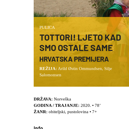
PULICA
TOTTORI! LJETO KAD
SMO OSTALE SAME
HRVATSKA PREMIJERA
REŽIJA:
Arild Østin Ommundsen, Silje
Salomonsen
DRŽAVA:
Norveška
GODINA / TRAJANJE:
2020. • 78’
ŽANR:
obiteljski, pustolovina • 7+
Info